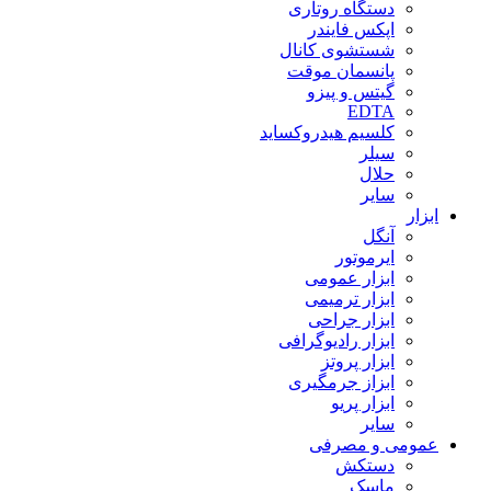
دستگاه روتاری
اپکس فایندر
شستشوی کانال
پانسمان موقت
گیتس و پیزو
EDTA
کلسیم هیدروکساید
سیلر
حلال
سایر
ابزار
آنگل
ایرموتور
ابزار عمومی
ابزار ترمیمی
ابزار جراحی
ابزار رادیوگرافی
ابزار پروتز
ابزاز جرمگیری
ابزار پریو
سایر
عمومی و مصرفی
دستکش
ماسک