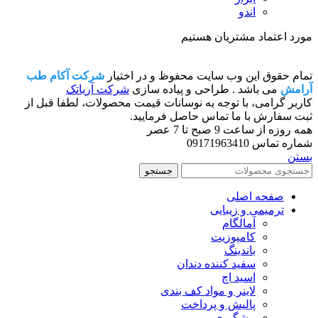
اندو
مورد اعتماد مشتریان هستیم
تمام حقوق این وب سایت محفوظ و در اختیار
شرکت آکام طب
آرامش
می باشد . طراحی و پیاده سازی
شرکت آریاتک
کاربر گرامی، با توجه به نوسانات قیمت محصولات، لطفا قبل از
ثبت سفارش با ما تماس حاصل فرمایید.
همه روزه از ساعت 9 صبح تا 7 عصر
شماره تماس 09171963410
بستن
جستجو
صفحه اصلی
ترمیمی و زیبایی
آمالگام
کامپوزیت
باندینگ
سفید کننده دندان
اسید اچ
لاینر و مواد کف بندی
پالیش و پرداخت
پیشگیری