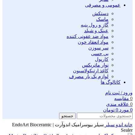
عمومی و مصرفی
دستکش
ماسک
گاز و رول پنبه
عینک و شیلد
مواد ضد عفونی کننده
مواد انعقاد خون
سر سوزن
بی حسی
کارپول
نوار ماتریکس
کاغذ ارتیکولاسیون
لوازم یک بار مصرف
کاتالوگ ها
ورود / ثبت نام
0
مقايسه
0
علاقه مندی
0
مورد
0
تومان
جستجو
خانه
اندو
سیلر
سیلر بیوسرامیک اندوآرت | EndoArt Bioceramic
Sealer