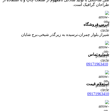
طراحان گرافیک است.
آدرس فروشگاه
شیراز،بلوار چمران،نرسیده به زیرگذر شیخی،برج شایان
شماره تماس
09171963410
استعلام قیمت
09171963410