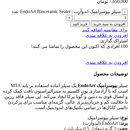
7,650,000
تومان
سیلر بیوسرامیک اندوآرت | EndoArt Bioceramic Sealer عدد
افزودن به سبد خرید
خرید کنید
برای مقایسه اضافه کنید
افزودن به علاقه مندی
اشتراک گذاری:
100
افرادی که اکنون این محصول را تماشا می کنند!
افزودن به علاقه مندی
توضیحات محصول
سیلر
بیوسرامیک EndoArt
یک سیلر آماده استفاده بر پایه MTA
است که با آزادسازی یون کلسیم به مینرالیزاسیون بافت کمک کرده
و اتصال قوی به دنتین و گوتا پرکا ایجاد می‌کند. این سیلر فاقد رزین،
با حلالیت کم و جریان‌پذیری عالی، گزینه‌ای مناسب برای پرکردن
دائمی کانال‌ها در تمامی تکنیک‌های اندودنتیک است.
نوع:
سیلر بیوسرامیک
برند:
EndoArt (اندوآرت)
حجم:
2 گرم (معادل 0.5 میلی‌لیتر)