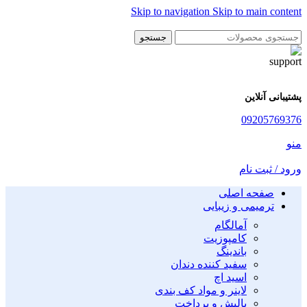
Skip to navigation
Skip to main content
جستجو
پشتیبانی آنلاین
09205769376
منو
ورود / ثبت نام
صفحه اصلی
ترمیمی و زیبایی
آمالگام
کامپوزیت
باندینگ
سفید کننده دندان
اسید اچ
لاینر و مواد کف بندی
پالیش و پرداخت