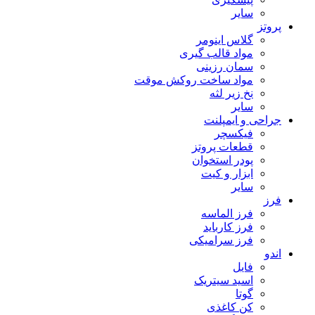
سایر
پروتز
گلاس اینومر
مواد قالب گیری
سمان رزینی
مواد ساخت روکش موقت
نخ زیر لثه
سایر
جراحی و ایمپلنت
فیکسچر
قطعات پروتز
پودر استخوان
ابزار و کیت
سایر
فرز
فرز الماسه
فرز کارباید
فرز سرامیکی
اندو
فایل
اسید سیتریک
گوتا
کن کاغذی