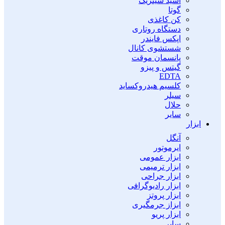
اسید سیتریک
گوتا
کن کاغذی
دستگاه روتاری
اپکس فایندر
شستشوی کانال
پانسمان موقت
گیتس و پیزو
EDTA
کلسیم هیدروکساید
سیلر
حلال
سایر
ابزار
آنگل
ایرموتور
ابزار عمومی
ابزار ترمیمی
ابزار جراحی
ابزار رادیوگرافی
ابزار پروتز
ابزاز جرمگیری
ابزار پریو
سایر