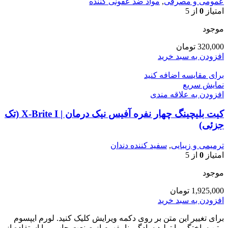
عمومی و مصرقی
,
مواد ضد عفونی کننده
امتیاز
0
از 5
موجود
320,000
تومان
افزودن به سبد خرید
برای مقایسه اضافه کنید
نمایش سریع
افزودن به علاقه مندی
کیت بلیچینگ چهار نفره آفیس نیک درمان | X-Brite I (تک
جزئی)
ترمیمی و زیبایی
,
سفید کننده دندان
امتیاز
0
از 5
موجود
1,925,000
تومان
افزودن به سبد خرید
برای تغییر این متن بر روی دکمه ویرایش کلیک کنید. لورم ایپسوم
متن ساختگی با تولید سادگی نامفهوم از صنعت چاپ و با استفاده از