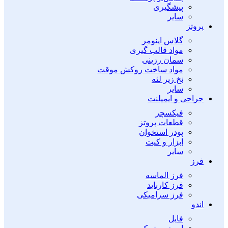
پیشگیری
سایر
پروتز
گلاس اینومر
مواد قالب گیری
سمان رزینی
مواد ساخت روکش موقت
نخ زیر لثه
سایر
جراحی و ایمپلنت
فیکسچر
قطعات پروتز
پودر استخوان
ابزار و کیت
سایر
فرز
فرز الماسه
فرز کارباید
فرز سرامیکی
اندو
فایل