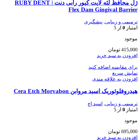
ژل محافظ لثه لایت کیور رابی دنت | RUBY DENT
Flex Dam Gingival Barrier
ترمیمی و زیبایی
,
پیشگیری
امتیاز
0
از 5
موجود
415,000
تومان
افزودن به سبد خرید
برای مقایسه اضافه کنید
نمایش سریع
افزودن به علاقه مندی
هیدروفلوئوریک اسید مروابن Cera Etch Morvabon
ترمیمی و زیبایی
,
اسید اچ
امتیاز
0
از 5
موجود
695,000
تومان
افزودن به سبد خرید