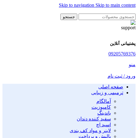
Skip to navigation
Skip to main content
جستجو
پشتیبانی آنلاین
09205769376
منو
ورود / ثبت نام
صفحه اصلی
ترمیمی و زیبایی
آمالگام
کامپوزیت
باندینگ
سفید کننده دندان
اسید اچ
لاینر و مواد کف بندی
پالیش و پرداخت