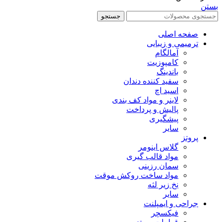
بستن
جستجو
صفحه اصلی
ترمیمی و زیبایی
آمالگام
کامپوزیت
باندینگ
سفید کننده دندان
اسید اچ
لاینر و مواد کف بندی
پالیش و پرداخت
پیشگیری
سایر
پروتز
گلاس اینومر
مواد قالب گیری
سمان رزینی
مواد ساخت روکش موقت
نخ زیر لثه
سایر
جراحی و ایمپلنت
فیکسچر