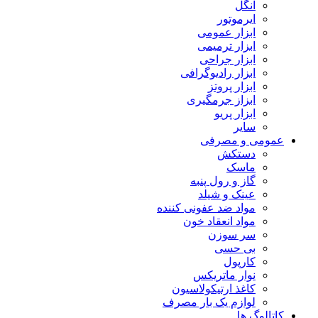
آنگل
ایرموتور
ابزار عمومی
ابزار ترمیمی
ابزار جراحی
ابزار رادیوگرافی
ابزار پروتز
ابزاز جرمگیری
ابزار پریو
سایر
عمومی و مصرفی
دستکش
ماسک
گاز و رول پنبه
عینک و شیلد
مواد ضد عفونی کننده
مواد انعقاد خون
سر سوزن
بی حسی
کارپول
نوار ماتریکس
کاغذ ارتیکولاسیون
لوازم یک بار مصرف
کاتالوگ ها