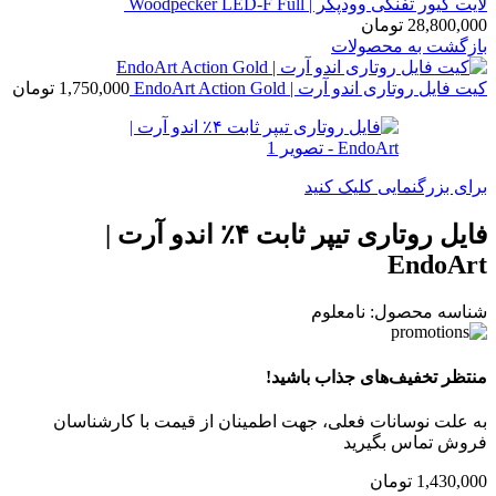
لایت کیور تفنگی وودپکر | Woodpecker LED-F Full
28,800,000
تومان
بازگشت به محصولات
کیت فایل روتاری اندو آرت | EndoArt Action Gold
1,750,000
تومان
برای بزرگنمایی کلیک کنید
فایل روتاری تیپر ثابت ۴٪ اندو آرت |
EndoArt
شناسه محصول:
نامعلوم
منتظر تخفیف‌های جذاب باشید!
به علت نوسانات فعلی، جهت اطمینان از قیمت با کارشناسان
فروش تماس بگیرید
1,430,000
تومان