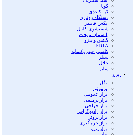
اسید سیتریک
گوتا
کن کاغذی
دستگاه روتاری
اپکس فایندر
شستشوی کانال
پانسمان موقت
گیتس و پیزو
EDTA
کلسیم هیدروکساید
سیلر
حلال
سایر
ابزار
آنگل
ایرموتور
ابزار عمومی
ابزار ترمیمی
ابزار جراحی
ابزار رادیوگرافی
ابزار پروتز
ابزاز جرمگیری
ابزار پریو
سایر