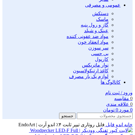
عمومی و مصرفی
دستکش
ماسک
گاز و رول پنبه
عینک و شیلد
مواد ضد عفونی کننده
مواد انعقاد خون
سر سوزن
بی حسی
کارپول
نوار ماتریکس
کاغذ ارتیکولاسیون
لوازم یک بار مصرف
کاتالوگ ها
ورود / ثبت نام
0
مقايسه
0
علاقه مندی
0
مورد
0
تومان
جستجو
خانه
اندو
فایل
فایل روتاری تیپر ثابت ۴٪ اندو آرت | EndoArt