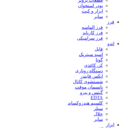
قطعات پروتز
پودر استخوان
ابزار و کیت
سایر
فرز
فرز الماسه
فرز کارباید
فرز سرامیکی
اندو
فایل
اسید سیتریک
گوتا
کن کاغذی
دستگاه روتاری
اپکس فایندر
شستشوی کانال
پانسمان موقت
گیتس و پیزو
EDTA
کلسیم هیدروکساید
سیلر
حلال
سایر
ابزار