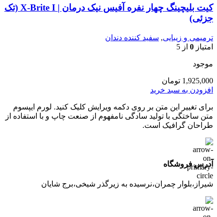
کیت بلیچینگ چهار نفره آفیس نیک درمان | X-Brite I (تک
جزئی)
ترمیمی و زیبایی
,
سفید کننده دندان
امتیاز
0
از 5
موجود
1,925,000
تومان
افزودن به سبد خرید
برای تغییر این متن بر روی دکمه ویرایش کلیک کنید. لورم ایپسوم
متن ساختگی با تولید سادگی نامفهوم از صنعت چاپ و با استفاده از
طراحان گرافیک است.
آدرس فروشگاه
شیراز،بلوار چمران،نرسیده به زیرگذر شیخی،برج شایان