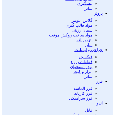
پیشگیری
سایر
پروتز
گلاس اینومر
مواد قالب گیری
سمان رزینی
مواد ساخت روکش موقت
نخ زیر لثه
سایر
جراحی و ایمپلنت
فیکسچر
قطعات پروتز
پودر استخوان
ابزار و کیت
سایر
فرز
فرز الماسه
فرز کارباید
فرز سرامیکی
اندو
فایل