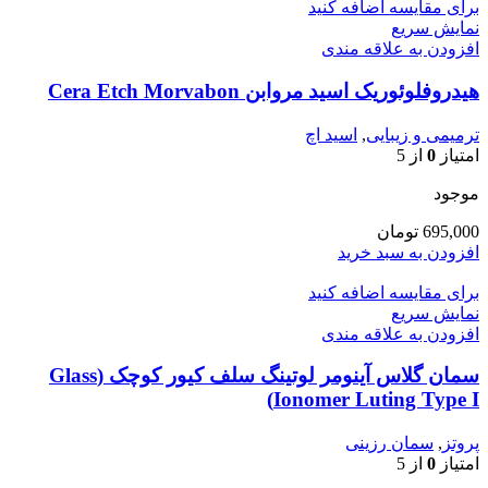
برای مقایسه اضافه کنید
نمایش سریع
افزودن به علاقه مندی
هیدروفلوئوریک اسید مروابن Cera Etch Morvabon
ترمیمی و زیبایی
,
اسید اچ
امتیاز
0
از 5
موجود
695,000
تومان
افزودن به سبد خرید
برای مقایسه اضافه کنید
نمایش سریع
افزودن به علاقه مندی
سمان گلاس آینومر لوتینگ سلف کیور کوچک (Glass
Ionomer Luting Type I)
پروتز
,
سمان رزینی
امتیاز
0
از 5