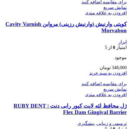
برای مقایسه اضافه کنید
نمایش سریع
افزودن به علاقه مندی
کویتی وارنیش (وارنیش رزینی) مروابن Cavity Varnish
Morvabon
ابزار
امتیاز
0
از 5
موجود
348,000
تومان
افزودن به سبد خرید
برای مقایسه اضافه کنید
نمایش سریع
افزودن به علاقه مندی
ژل محافظ لثه لایت کیور رابی دنت | RUBY DENT
Flex Dam Gingival Barrier
ترمیمی و زیبایی
,
پیشگیری
امتیاز
0
از 5