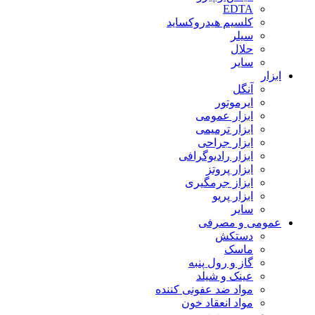
EDTA
کلسیم هیدروکساید
سیلر
حلال
سایر
ابزار
آنگل
ایرموتور
ابزار عمومی
ابزار ترمیمی
ابزار جراحی
ابزار رادیوگرافی
ابزار پروتز
ابزاز جرمگیری
ابزار پریو
سایر
عمومی و مصرفی
دستکش
ماسک
گاز و رول پنبه
عینک و شیلد
مواد ضد عفونی کننده
مواد انعقاد خون