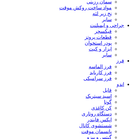
سمان رزینی
مواد ساخت روکش موقت
نخ زیر لثه
سایر
جراحی و ایمپلنت
فیکسچر
قطعات پروتز
پودر استخوان
ابزار و کیت
سایر
فرز
فرز الماسه
فرز کارباید
فرز سرامیکی
اندو
فایل
اسید سیتریک
گوتا
کن کاغذی
دستگاه روتاری
اپکس فایندر
شستشوی کانال
پانسمان موقت
گیتس و پیزو