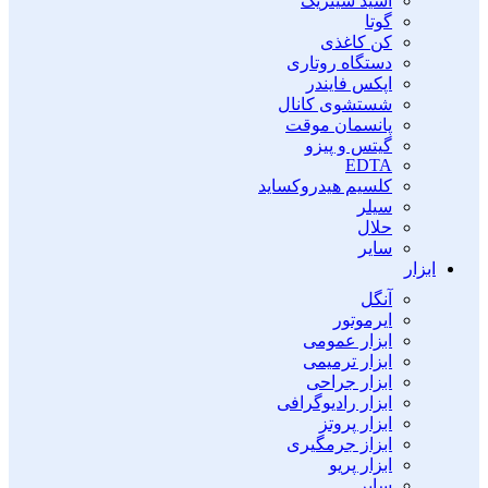
اسید سیتریک
گوتا
کن کاغذی
دستگاه روتاری
اپکس فایندر
شستشوی کانال
پانسمان موقت
گیتس و پیزو
EDTA
کلسیم هیدروکساید
سیلر
حلال
سایر
ابزار
آنگل
ایرموتور
ابزار عمومی
ابزار ترمیمی
ابزار جراحی
ابزار رادیوگرافی
ابزار پروتز
ابزاز جرمگیری
ابزار پریو
سایر