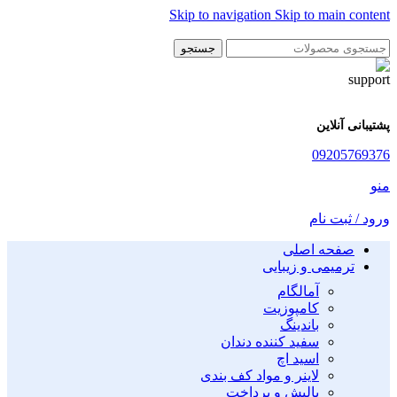
Skip to navigation
Skip to main content
جستجو
پشتیبانی آنلاین
09205769376
منو
ورود / ثبت نام
صفحه اصلی
ترمیمی و زیبایی
آمالگام
کامپوزیت
باندینگ
سفید کننده دندان
اسید اچ
لاینر و مواد کف بندی
پالیش و پرداخت