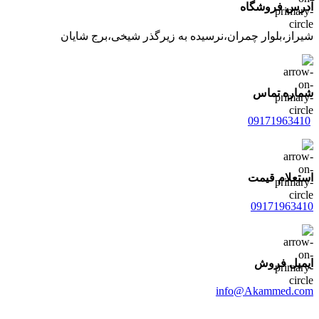
آدرس فروشگاه
شیراز،بلوار چمران،نرسیده به زیرگذر شیخی،برج شایان
شماره تماس
09171963410
استعلام قیمت
09171963410
ایمیل فروش
info@Akammed.com