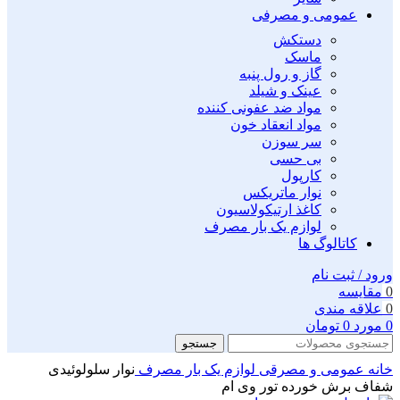
عمومی و مصرفی
دستکش
ماسک
گاز و رول پنبه
عینک و شیلد
مواد ضد عفونی کننده
مواد انعقاد خون
سر سوزن
بی حسی
کارپول
نوار ماتریکس
کاغذ ارتیکولاسیون
لوازم یک بار مصرف
کاتالوگ ها
ورود / ثبت نام
0
مقايسه
0
علاقه مندی
0
مورد
0
تومان
جستجو
خانه
عمومی و مصرقی
لوازم یک بار مصرف
نوار سلولوئیدی
شفاف برش خورده تور وی ام