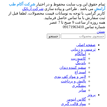
تمام حقوق این وب سایت محفوظ و در اختیار
شرکت آکام طب
آرامش
می باشد . طراحی و پیاده سازی
شرکت آریاتک
کاربر گرامی، با توجه به نوسانات قیمت محصولات، لطفا قبل از
ثبت سفارش با ما تماس حاصل فرمایید.
همه روزه از ساعت 9 صبح تا 7 عصر
شماره تماس 09171963410
بستن
جستجو
صفحه اصلی
ترمیمی و زیبایی
آمالگام
کامپوزیت
باندینگ
سفید کننده دندان
اسید اچ
لاینر و مواد کف بندی
پالیش و پرداخت
پیشگیری
سایر
پروتز
گلاس اینومر
مواد قالب گیری