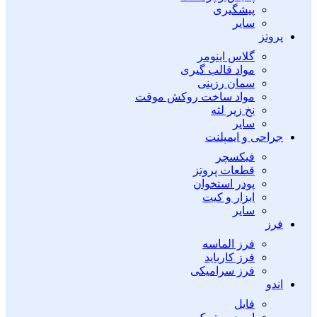
پیشگیری
سایر
پروتز
گلاس اینومر
مواد قالب گیری
سمان رزینی
مواد ساخت روکش موقت
نخ زیر لثه
سایر
جراحی و ایمپلنت
فیکسچر
قطعات پروتز
پودر استخوان
ابزار و کیت
سایر
فرز
فرز الماسه
فرز کارباید
فرز سرامیکی
اندو
فایل