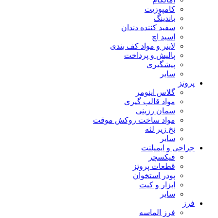
کامپوزیت
باندینگ
سفید کننده دندان
اسید اچ
لاینر و مواد کف بندی
پالیش و پرداخت
پیشگیری
سایر
پروتز
گلاس اینومر
مواد قالب گیری
سمان رزینی
مواد ساخت روکش موقت
نخ زیر لثه
سایر
جراحی و ایمپلنت
فیکسچر
قطعات پروتز
پودر استخوان
ابزار و کیت
سایر
فرز
فرز الماسه