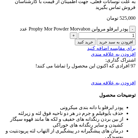
به علت نوسانات فعلی، جهت اطمینان از قیمت با کارشناسان
فروش تماس بگیرید
525,000
تومان
پودر ایرفلو مروابن Prophy Mor Powder Morvabon عدد
افزودن به سبد خرید
خرید کنید
برای مقایسه اضافه کنید
افزودن به علاقه مندی
اشتراک گذاری:
97
افرادی که اکنون این محصول را تماشا می کنند!
افزودن به علاقه مندی
توضیحات محصول
پودر ایرفلو با دانه بندی میکرونی
حذف بایوفیلم و جرم در هر دو ناحیه فوق لثه و زیرلثه
از بین بردن رنگدانه های خفیف و لکه ها مانند قهوه سیگار
کشیدن و سایر رنگدانه های خوراکی
درمان های پیشگیرانه در پیشگیری از التهاب لثه پریودنتیت و
پوسیدگی