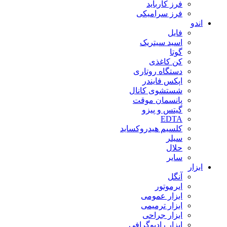
فرز کارباید
فرز سرامیکی
اندو
فایل
اسید سیتریک
گوتا
کن کاغذی
دستگاه روتاری
اپکس فایندر
شستشوی کانال
پانسمان موقت
گیتس و پیزو
EDTA
کلسیم هیدروکساید
سیلر
حلال
سایر
ابزار
آنگل
ایرموتور
ابزار عمومی
ابزار ترمیمی
ابزار جراحی
ابزار رادیوگرافی