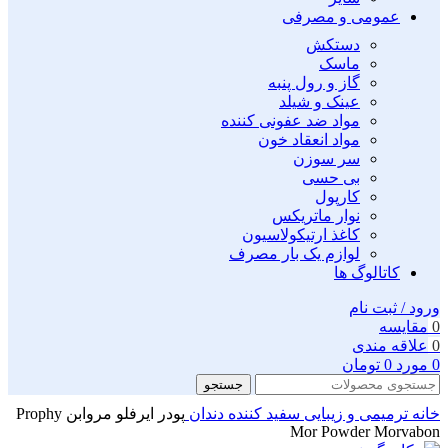
عمومی و مصرفی
دستکش
ماسک
گاز و رول پنبه
عینک و شیلد
مواد ضد عفونی کننده
مواد انعقاد خون
سر سوزن
بی حسی
کارپول
نوار ماتریکس
کاغذ ارتیکولاسیون
لوازم یک بار مصرف
کاتالوگ ها
ورود / ثبت نام
0
مقايسه
0
علاقه مندی
0
مورد
0
تومان
جستجو
خانه
ترمیمی و زیبایی
سفید کننده دندان
پودر ایرفلو مروابن Prophy
Mor Powder Morvabon