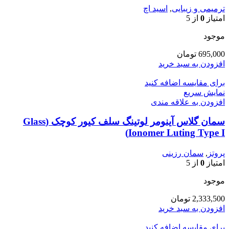
ترمیمی و زیبایی
,
اسید اچ
امتیاز
0
از 5
موجود
695,000
تومان
افزودن به سبد خرید
برای مقایسه اضافه کنید
نمایش سریع
افزودن به علاقه مندی
سمان گلاس آینومر لوتینگ سلف کیور کوچک (Glass
Ionomer Luting Type I)
پروتز
,
سمان رزینی
امتیاز
0
از 5
موجود
2,333,500
تومان
افزودن به سبد خرید
برای مقایسه اضافه کنید