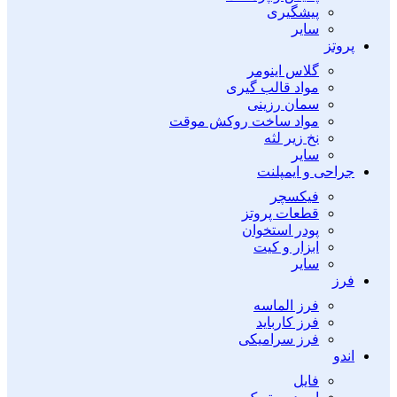
پیشگیری
سایر
پروتز
گلاس اینومر
مواد قالب گیری
سمان رزینی
مواد ساخت روکش موقت
نخ زیر لثه
سایر
جراحی و ایمپلنت
فیکسچر
قطعات پروتز
پودر استخوان
ابزار و کیت
سایر
فرز
فرز الماسه
فرز کارباید
فرز سرامیکی
اندو
فایل