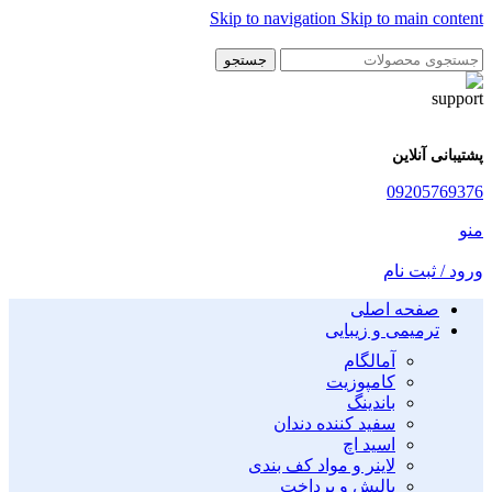
Skip to navigation
Skip to main content
جستجو
پشتیبانی آنلاین
09205769376
منو
ورود / ثبت نام
صفحه اصلی
ترمیمی و زیبایی
آمالگام
کامپوزیت
باندینگ
سفید کننده دندان
اسید اچ
لاینر و مواد کف بندی
پالیش و پرداخت