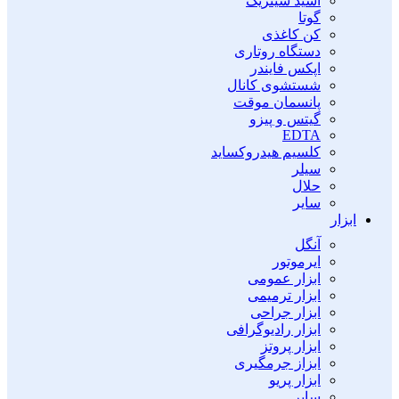
اسید سیتریک
گوتا
کن کاغذی
دستگاه روتاری
اپکس فایندر
شستشوی کانال
پانسمان موقت
گیتس و پیزو
EDTA
کلسیم هیدروکساید
سیلر
حلال
سایر
ابزار
آنگل
ایرموتور
ابزار عمومی
ابزار ترمیمی
ابزار جراحی
ابزار رادیوگرافی
ابزار پروتز
ابزاز جرمگیری
ابزار پریو
سایر