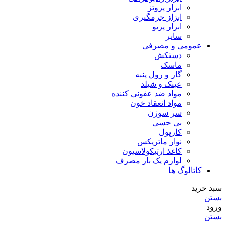
ابزار پروتز
ابزاز جرمگیری
ابزار پریو
سایر
عمومی و مصرفی
دستکش
ماسک
گاز و رول پنبه
عینک و شیلد
مواد ضد عفونی کننده
مواد انعقاد خون
سر سوزن
بی حسی
کارپول
نوار ماتریکس
کاغذ ارتیکولاسیون
لوازم یک بار مصرف
کاتالوگ ها
سبد خرید
بستن
ورود
بستن