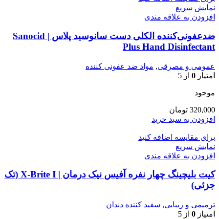
نمایش سریع
افزودن به علاقه مندی
ضدعفونی‌کننده الکلی دست سانوسید پلاس | Sanocid
Plus Hand Disinfectant
عمومی و مصرقی
,
مواد ضد عفونی کننده
امتیاز
0
از 5
موجود
320,000
تومان
افزودن به سبد خرید
برای مقایسه اضافه کنید
نمایش سریع
افزودن به علاقه مندی
کیت بلیچینگ چهار نفره آفیس نیک درمان | X-Brite I (تک
جزئی)
ترمیمی و زیبایی
,
سفید کننده دندان
امتیاز
0
از 5