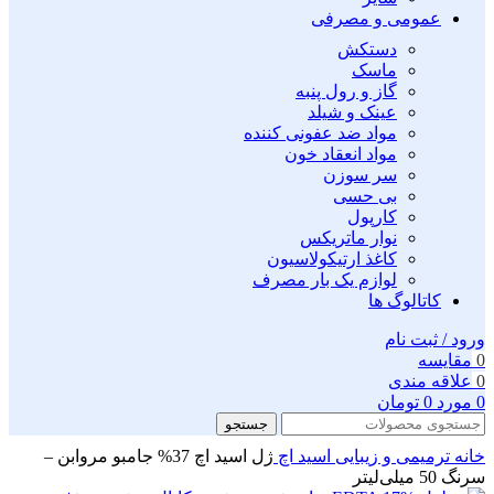
عمومی و مصرفی
دستکش
ماسک
گاز و رول پنبه
عینک و شیلد
مواد ضد عفونی کننده
مواد انعقاد خون
سر سوزن
بی حسی
کارپول
نوار ماتریکس
کاغذ ارتیکولاسیون
لوازم یک بار مصرف
کاتالوگ ها
ورود / ثبت نام
0
مقايسه
0
علاقه مندی
0
مورد
0
تومان
جستجو
خانه
ترمیمی و زیبایی
اسید اچ
ژل اسید اچ 37% جامبو مروابن –
سرنگ 50 میلی‌لیتر