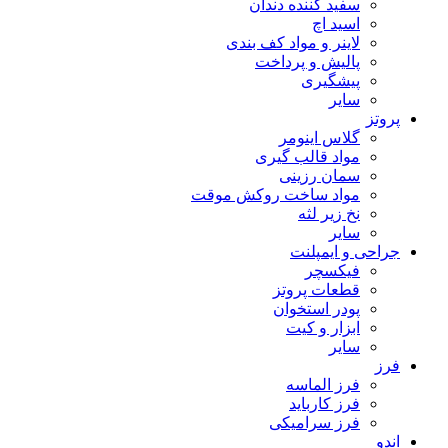
سفید کننده دندان
اسید اچ
لاینر و مواد کف بندی
پالیش و پرداخت
پیشگیری
سایر
پروتز
گلاس اینومر
مواد قالب گیری
سمان رزینی
مواد ساخت روکش موقت
نخ زیر لثه
سایر
جراحی و ایمپلنت
فیکسچر
قطعات پروتز
پودر استخوان
ابزار و کیت
سایر
فرز
فرز الماسه
فرز کارباید
فرز سرامیکی
اندو