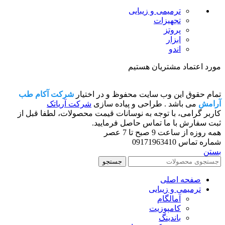
ترمیمی و زیبایی
تجهیزات
پروتز
ابزار
اندو
مورد اعتماد مشتریان هستیم
تمام حقوق این وب سایت محفوظ و در اختیار
شرکت آکام طب
آرامش
می باشد . طراحی و پیاده سازی
شرکت آریاتک
کاربر گرامی، با توجه به نوسانات قیمت محصولات، لطفا قبل از
ثبت سفارش با ما تماس حاصل فرمایید.
همه روزه از ساعت 9 صبح تا 7 عصر
شماره تماس 09171963410
بستن
جستجو
صفحه اصلی
ترمیمی و زیبایی
آمالگام
کامپوزیت
باندینگ