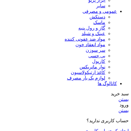
ابزار پریو
سایر
عمومی و مصرفی
دستکش
ماسک
گاز و رول پنبه
عینک و شیلد
مواد ضد عفونی کننده
مواد انعقاد خون
سر سوزن
بی حسی
کارپول
نوار ماتریکس
کاغذ ارتیکولاسیون
لوازم یک بار مصرف
کاتالوگ ها
سبد خرید
بستن
ورود
بستن
حساب کاربری ندارید؟
ایجاد یک حساب کاربری