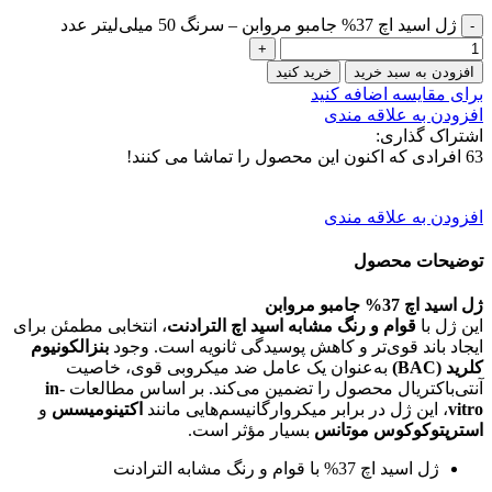
ژل اسید اچ 37% جامبو مروابن – سرنگ 50 میلی‌لیتر عدد
افزودن به سبد خرید
خرید کنید
برای مقایسه اضافه کنید
افزودن به علاقه مندی
اشتراک گذاری:
63
افرادی که اکنون این محصول را تماشا می کنند!
افزودن به علاقه مندی
توضیحات محصول
ژل اسید اچ 37% جامبو مروابن
این ژل با
قوام و رنگ مشابه اسید اچ الترادنت
، انتخابی مطمئن برای
ایجاد باند قوی‌تر و کاهش پوسیدگی ثانویه است. وجود
بنزالکونیوم
کلرید (BAC)
به‌عنوان یک عامل ضد میکروبی قوی، خاصیت
آنتی‌باکتریال محصول را تضمین می‌کند. بر اساس مطالعات
in-
vitro
، این ژل در برابر میکروارگانیسم‌هایی مانند
اکتینومیسس
و
استرپتوکوکوس موتانس
بسیار مؤثر است.
ژل اسید اچ 37% با قوام و رنگ مشابه الترادنت