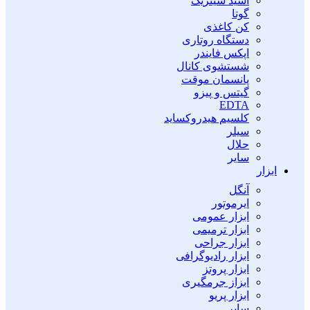
اسید سیتریک
گوتا
کن کاغذی
دستگاه روتاری
اپکس فایندر
شستشوی کانال
پانسمان موقت
گیتس و پیزو
EDTA
کلسیم هیدروکساید
سیلر
حلال
سایر
ابزار
آنگل
ایرموتور
ابزار عمومی
ابزار ترمیمی
ابزار جراحی
ابزار رادیوگرافی
ابزار پروتز
ابزاز جرمگیری
ابزار پریو
سایر