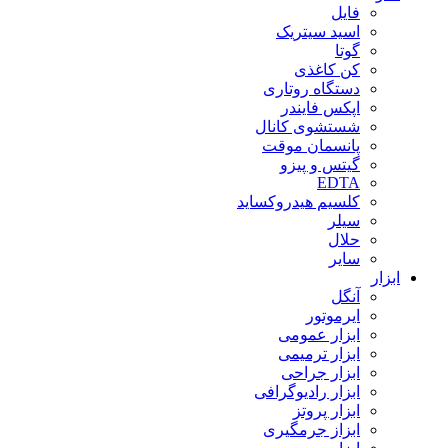
فایل
اسید سیتریک
گوتا
کن کاغذی
دستگاه روتاری
اپکس فایندر
شستشوی کانال
پانسمان موقت
گیتس و پیزو
EDTA
کلسیم هیدروکساید
سیلر
حلال
سایر
ابزار
آنگل
ایرموتور
ابزار عمومی
ابزار ترمیمی
ابزار جراحی
ابزار رادیوگرافی
ابزار پروتز
ابزاز جرمگیری