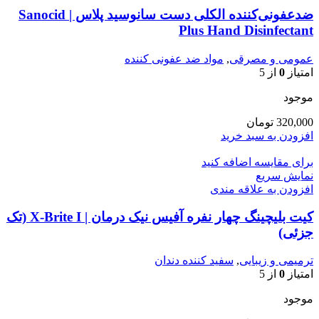
ضدعفونی‌کننده الکلی دست سانوسید پلاس | Sanocid
Plus Hand Disinfectant
عمومی و مصرقی
,
مواد ضد عفونی کننده
امتیاز
0
از 5
موجود
320,000
تومان
افزودن به سبد خرید
برای مقایسه اضافه کنید
نمایش سریع
افزودن به علاقه مندی
کیت بلیچینگ چهار نفره آفیس نیک درمان | X-Brite I (تک
جزئی)
ترمیمی و زیبایی
,
سفید کننده دندان
امتیاز
0
از 5
موجود