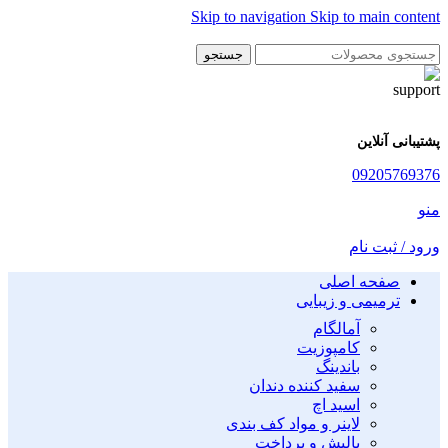
Skip to navigation
Skip to main content
جستجو
پشتیبانی آنلاین
09205769376
منو
ورود / ثبت نام
صفحه اصلی
ترمیمی و زیبایی
آمالگام
کامپوزیت
باندینگ
سفید کننده دندان
اسید اچ
لاینر و مواد کف بندی
پالیش و پرداخت