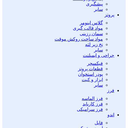
پیشگیری
سایر
پروتز
گلاس اینومر
مواد قالب گیری
سمان رزینی
مواد ساخت روکش موقت
نخ زیر لثه
سایر
جراحی و ایمپلنت
فیکسچر
قطعات پروتز
پودر استخوان
ابزار و کیت
سایر
فرز
فرز الماسه
فرز کارباید
فرز سرامیکی
اندو
فایل