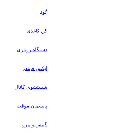
گوتا
کن کاغذی
دستگاه روتاری
اپکس فایندر
شستشوی کانال
پانسمان موقت
گیتس و پیزو