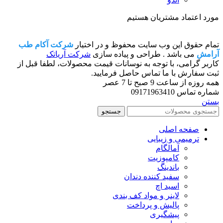
مورد اعتماد مشتریان هستیم
تمام حقوق این وب سایت محفوظ و در اختیار
شرکت آکام طب
آرامش
می باشد . طراحی و پیاده سازی
شرکت آریاتک
کاربر گرامی، با توجه به نوسانات قیمت محصولات، لطفا قبل از
ثبت سفارش با ما تماس حاصل فرمایید.
همه روزه از ساعت 9 صبح تا 7 عصر
شماره تماس 09171963410
بستن
جستجو
صفحه اصلی
ترمیمی و زیبایی
آمالگام
کامپوزیت
باندینگ
سفید کننده دندان
اسید اچ
لاینر و مواد کف بندی
پالیش و پرداخت
پیشگیری