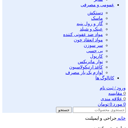
عمومی و مصرفی
دستکش
ماسک
گاز و رول پنبه
عینک و شیلد
مواد ضد عفونی کننده
مواد انعقاد خون
سر سوزن
بی حسی
کارپول
نوار ماتریکس
کاغذ ارتیکولاسیون
لوازم یک بار مصرف
کاتالوگ ها
ورود / ثبت نام
0
مقايسه
0
علاقه مندی
0
مورد
0
تومان
جستجو
خانه
جراحی و ایمپلنت