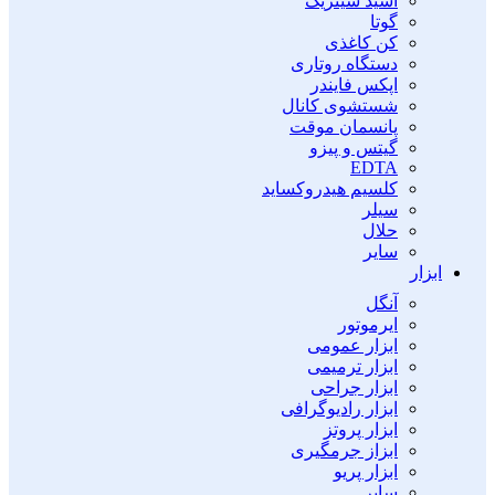
اسید سیتریک
گوتا
کن کاغذی
دستگاه روتاری
اپکس فایندر
شستشوی کانال
پانسمان موقت
گیتس و پیزو
EDTA
کلسیم هیدروکساید
سیلر
حلال
سایر
ابزار
آنگل
ایرموتور
ابزار عمومی
ابزار ترمیمی
ابزار جراحی
ابزار رادیوگرافی
ابزار پروتز
ابزاز جرمگیری
ابزار پریو
سایر