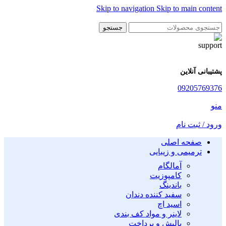
Skip to navigation
Skip to main content
جستجو
پشتیبانی آنلاین
09205769376
منو
ورود / ثبت نام
صفحه اصلی
ترمیمی و زیبایی
آمالگام
کامپوزیت
باندینگ
سفید کننده دندان
اسید اچ
لاینر و مواد کف بندی
پالیش و پرداخت