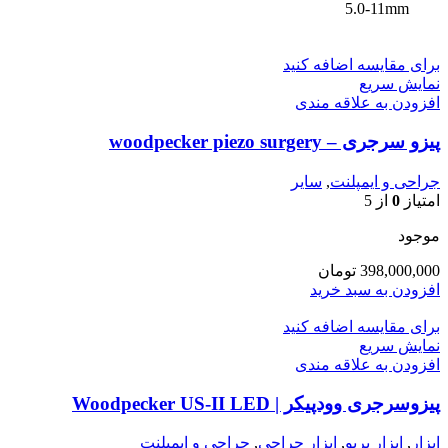
5.0-11mm
برای مقایسه اضافه کنید
نمایش سریع
افزودن به علاقه مندی
پیزو سرجری – woodpecker piezo surgery
جراحی و ایمپلنت
,
سایر
امتیاز
0
از 5
موجود
398,000,000
تومان
افزودن به سبد خرید
برای مقایسه اضافه کنید
نمایش سریع
افزودن به علاقه مندی
پیزوسرجری وودپیکر | Woodpecker US-II LED
ابزار
,
ابزار پریو
,
ابزار جراحی
,
جراحی و ایمپلنت