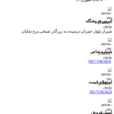
آدرس فروشگاه
شیراز،بلوار چمران،نرسیده به زیرگذر شیخی،برج شایان
شماره تماس
09171963410
استعلام قیمت
09171963410
ایمیل فروش