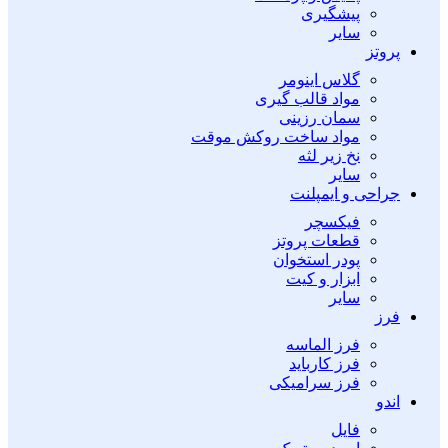
پیشگیری
سایر
پروتز
گلاس اینومر
مواد قالب گیری
سمان رزینی
مواد ساخت روکش موقت
نخ زیر لثه
سایر
جراحی و ایمپلنت
فیکسچر
قطعات پروتز
پودر استخوان
ابزار و کیت
سایر
فرز
فرز الماسه
فرز کارباید
فرز سرامیکی
اندو
فایل