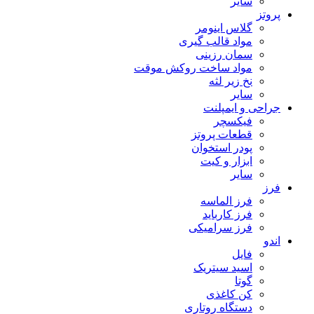
سایر
پروتز
گلاس اینومر
مواد قالب گیری
سمان رزینی
مواد ساخت روکش موقت
نخ زیر لثه
سایر
جراحی و ایمپلنت
فیکسچر
قطعات پروتز
پودر استخوان
ابزار و کیت
سایر
فرز
فرز الماسه
فرز کارباید
فرز سرامیکی
اندو
فایل
اسید سیتریک
گوتا
کن کاغذی
دستگاه روتاری