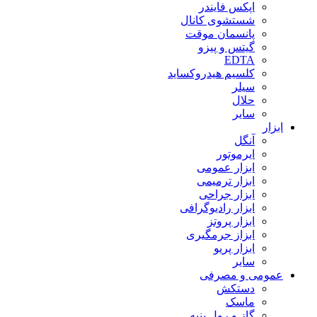
اپکس فایندر
شستشوی کانال
پانسمان موقت
گیتس و پیزو
EDTA
کلسیم هیدروکساید
سیلر
حلال
سایر
ابزار
آنگل
ایرموتور
ابزار عمومی
ابزار ترمیمی
ابزار جراحی
ابزار رادیوگرافی
ابزار پروتز
ابزاز جرمگیری
ابزار پریو
سایر
عمومی و مصرفی
دستکش
ماسک
گاز و رول پنبه