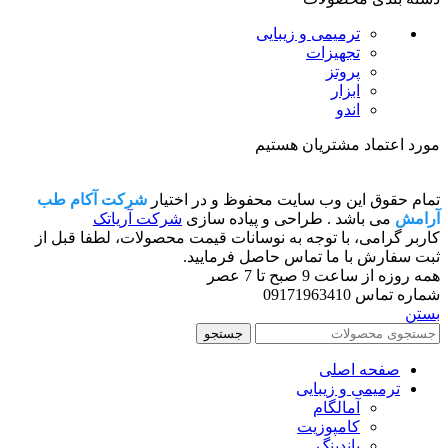
ترمیمی و زیبایی
تجهیزات
پروتز
ابزار
اندو
مورد اعتماد مشتریان هستیم
تمام حقوق این وب سایت محفوظ و در اختیار
شرکت آکام طب
آرامش
می باشد . طراحی و پیاده سازی
شرکت آریاتک
کاربر گرامی، با توجه به نوسانات قیمت محصولات، لطفا قبل از
ثبت سفارش با ما تماس حاصل فرمایید.
همه روزه از ساعت 9 صبح تا 7 عصر
شماره تماس 09171963410
بستن
جستجو
صفحه اصلی
ترمیمی و زیبایی
آمالگام
کامپوزیت
باندینگ