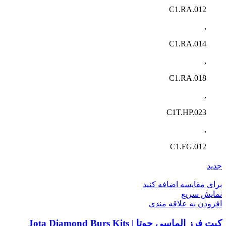
C1.RA.012
,
C1.RA.014
,
C1.RA.018
,
C1T.HP.023
,
C1.FG.012
جدید
برای مقایسه اضافه کنید
نمایش سریع
افزودن به علاقه مندی
کیت فرز الماسی جوتا | Jota Diamond Burs Kits