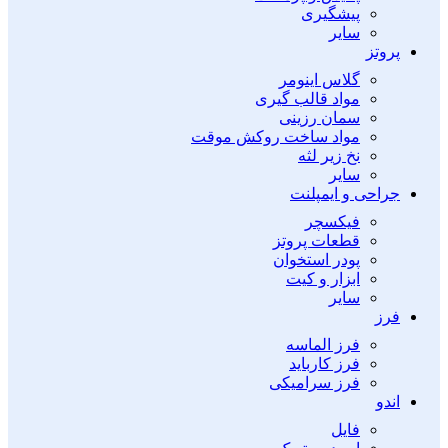
پیشگیری
سایر
پروتز
گلاس اینومر
مواد قالب گیری
سمان رزینی
مواد ساخت روکش موقت
نخ زیر لثه
سایر
جراحی و ایمپلنت
فیکسچر
قطعات پروتز
پودر استخوان
ابزار و کیت
سایر
فرز
فرز الماسه
فرز کارباید
فرز سرامیکی
اندو
فایل