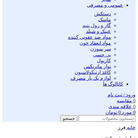
عمومی و مصرفی
دستکش
ماسک
گاز و رول پنبه
عینک و شیلد
مواد ضد عفونی کننده
مواد انعقاد خون
سر سوزن
بی حسی
کارپول
نوار ماتریکس
کاغذ ارتیکولاسیون
لوازم یک بار مصرف
کاتالوگ ها
ورود / ثبت نام
0
مقايسه
0
علاقه مندی
0
مورد
0
تومان
جستجو
خانه
فرز