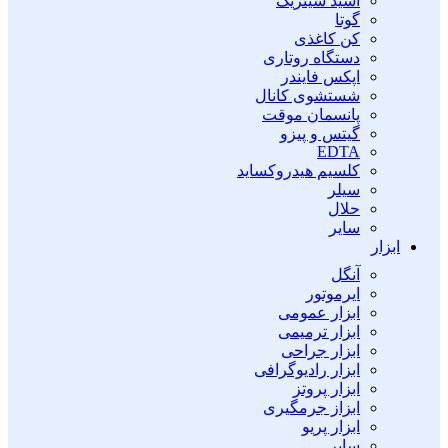
اسید سیتریک
گوتا
کن کاغذی
دستگاه روتاری
اپکس فایندر
شستشوی کانال
پانسمان موقت
گیتس و پیزو
EDTA
کلسیم هیدروکساید
سیلر
حلال
سایر
ابزار
آنگل
ایرموتور
ابزار عمومی
ابزار ترمیمی
ابزار جراحی
ابزار رادیوگرافی
ابزار پروتز
ابزاز جرمگیری
ابزار پریو
سایر