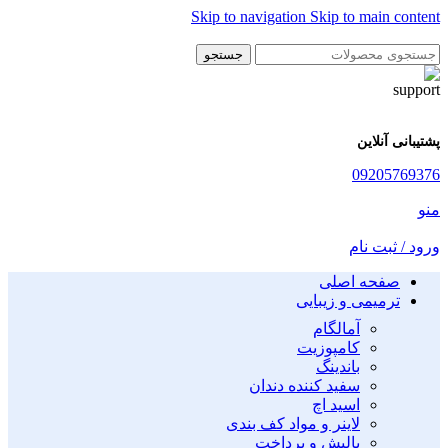
Skip to navigation
Skip to main content
جستجو
پشتیبانی آنلاین
09205769376
منو
ورود / ثبت نام
صفحه اصلی
ترمیمی و زیبایی
آمالگام
کامپوزیت
باندینگ
سفید کننده دندان
اسید اچ
لاینر و مواد کف بندی
پالیش و پرداخت