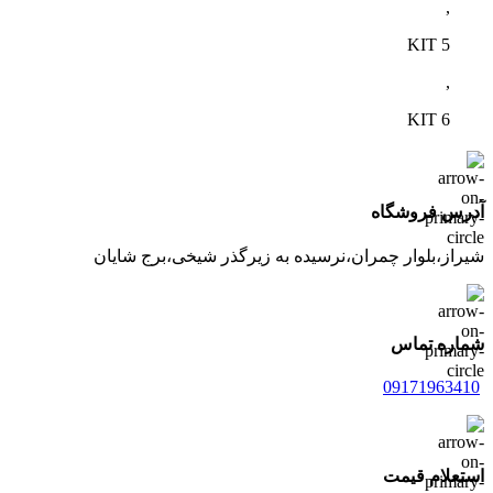
,
KIT 5
,
KIT 6
آدرس فروشگاه
شیراز،بلوار چمران،نرسیده به زیرگذر شیخی،برج شایان
شماره تماس
09171963410
استعلام قیمت