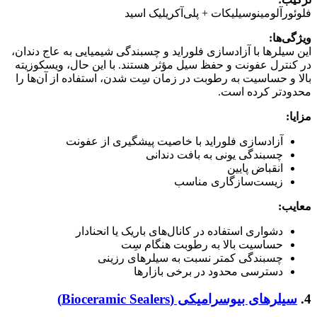
فلوئورآلومینوسیلیکات + پلی‌آکریلیک اسید
ویژگی‌ها
:
این سیلرها با آزادسازی فلوراید و چسبندگی شیمیایی به عاج دندان،
در کنترل عفونت و حفظ سیل مؤثر هستند. با این حال، ویسکوزیته
بالا و حساسیت به رطوبت در زمان سِت شدن، استفاده از آن‌ها را
محدودتر کرده است.
مزایا
:
آزادسازی فلوراید با خاصیت پیشگیری از عفونت
چسبندگی یونی به بافت دندانی
انقباض پایین
زیست‌سازگاری مناسب
معایب
:
دشواری استفاده در کانال‌های باریک یا انحنادار
حساسیت بالا به رطوبت هنگام سِت
چسبندگی کمتر نسبت به سیلرهای رزینی
دسترسی محدود در برخی بازارها
4.
سیلرهای بیوسرامیکی (Bioceramic Sealers)