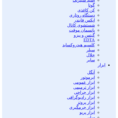
اسید سیتریک
گوتا
کن کاغذی
دستگاه روتاری
اپکس فایندر
شستشوی کانال
پانسمان موقت
گیتس و پیزو
EDTA
کلسیم هیدروکساید
سیلر
حلال
سایر
ابزار
آنگل
ایرموتور
ابزار عمومی
ابزار ترمیمی
ابزار جراحی
ابزار رادیوگرافی
ابزار پروتز
ابزاز جرمگیری
ابزار پریو
سایر