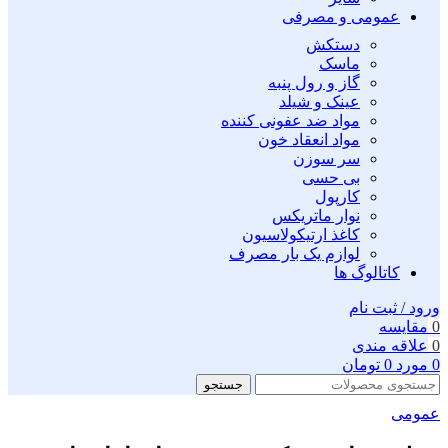
عمومی و مصرفی
دستکش
ماسک
گاز و رول پنبه
عینک و شیلد
مواد ضد عفونی کننده
مواد انعقاد خون
سر سوزن
بی حسی
کارپول
نوار ماتریکس
کاغذ ارتیکولاسیون
لوازم یک بار مصرف
کاتالوگ ها
ورود / ثبت نام
0
مقايسه
0
علاقه مندی
0
مورد
0
تومان
جستجو
عمومی