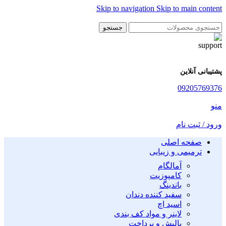
Skip to navigation
Skip to main content
جستجو
پشتیبانی آنلاین
09205769376
منو
ورود / ثبت نام
صفحه اصلی
ترمیمی و زیبایی
آمالگام
کامپوزیت
باندینگ
سفید کننده دندان
اسید اچ
لاینر و مواد کف بندی
پالیش و پرداخت