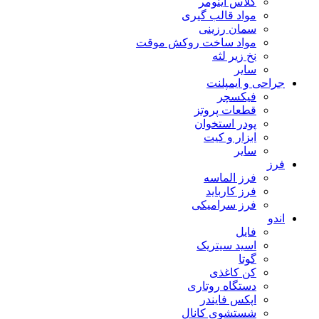
گلاس اینومر
مواد قالب گیری
سمان رزینی
مواد ساخت روکش موقت
نخ زیر لثه
سایر
جراحی و ایمپلنت
فیکسچر
قطعات پروتز
پودر استخوان
ابزار و کیت
سایر
فرز
فرز الماسه
فرز کارباید
فرز سرامیکی
اندو
فایل
اسید سیتریک
گوتا
کن کاغذی
دستگاه روتاری
اپکس فایندر
شستشوی کانال