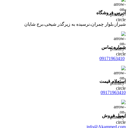
آدرس فروشگاه
شیراز،بلوار چمران،نرسیده به زیرگذر شیخی،برج شایان
شماره تماس
09171963410
استعلام قیمت
09171963410
ایمیل فروش
info@Akammed.com