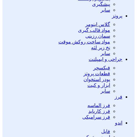
پیشگیری
سایر
پروتز
گلاس اینومر
مواد قالب گیری
سمان رزینی
مواد ساخت روکش موقت
نخ زیر لثه
سایر
جراحی و ایمپلنت
فیکسچر
قطعات پروتز
پودر استخوان
ابزار و کیت
سایر
فرز
فرز الماسه
فرز کارباید
فرز سرامیکی
اندو
فایل