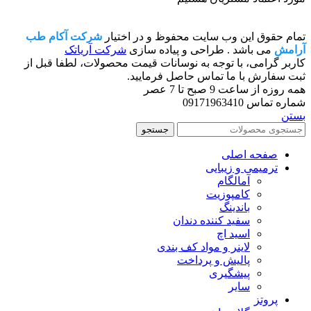
تمام حقوق این وب سایت محفوظ و در اختیار
شرکت آکام طب
آرامش
می باشد . طراحی و پیاده سازی
شرکت آریاتک
کاربر گرامی، با توجه به نوسانات قیمت محصولات، لطفا قبل از
ثبت سفارش با ما تماس حاصل فرمایید.
همه روزه از ساعت 9 صبح تا 7 عصر
شماره تماس 09171963410
بستن
جستجو
صفحه اصلی
ترمیمی و زیبایی
آمالگام
کامپوزیت
باندینگ
سفید کننده دندان
اسید اچ
لاینر و مواد کف بندی
پالیش و پرداخت
پیشگیری
سایر
پروتز