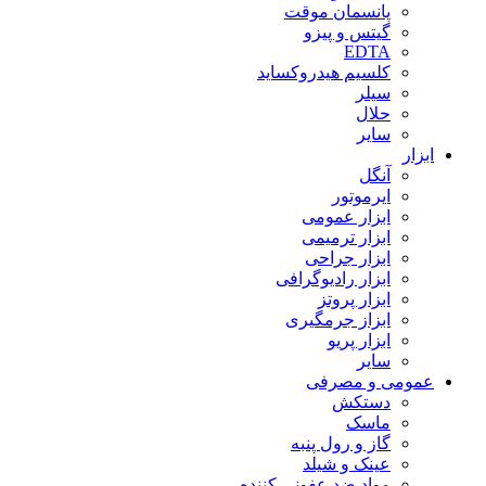
پانسمان موقت
گیتس و پیزو
EDTA
کلسیم هیدروکساید
سیلر
حلال
سایر
ابزار
آنگل
ایرموتور
ابزار عمومی
ابزار ترمیمی
ابزار جراحی
ابزار رادیوگرافی
ابزار پروتز
ابزاز جرمگیری
ابزار پریو
سایر
عمومی و مصرفی
دستکش
ماسک
گاز و رول پنبه
عینک و شیلد
مواد ضد عفونی کننده