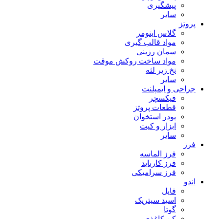
پیشگیری
سایر
پروتز
گلاس اینومر
مواد قالب گیری
سمان رزینی
مواد ساخت روکش موقت
نخ زیر لثه
سایر
جراحی و ایمپلنت
فیکسچر
قطعات پروتز
پودر استخوان
ابزار و کیت
سایر
فرز
فرز الماسه
فرز کارباید
فرز سرامیکی
اندو
فایل
اسید سیتریک
گوتا
کن کاغذی