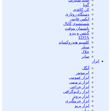
اسید سیتریک
گوتا
کن کاغذی
دستگاه روتاری
اپکس فایندر
شستشوی کانال
پانسمان موقت
گیتس و پیزو
EDTA
کلسیم هیدروکساید
سیلر
حلال
سایر
ابزار
آنگل
ایرموتور
ابزار عمومی
ابزار ترمیمی
ابزار جراحی
ابزار رادیوگرافی
ابزار پروتز
ابزاز جرمگیری
ابزار پریو
سایر