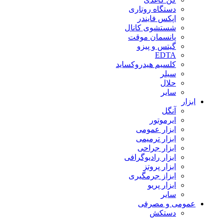
دستگاه روتاری
اپکس فایندر
شستشوی کانال
پانسمان موقت
گیتس و پیزو
EDTA
کلسیم هیدروکساید
سیلر
حلال
سایر
ابزار
آنگل
ایرموتور
ابزار عمومی
ابزار ترمیمی
ابزار جراحی
ابزار رادیوگرافی
ابزار پروتز
ابزاز جرمگیری
ابزار پریو
سایر
عمومی و مصرفی
دستکش