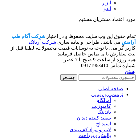
ابزار
اندو
مورد اعتماد مشتریان هستیم
تمام حقوق این وب سایت محفوظ و در اختیار
شرکت آکام طب
آرامش
می باشد . طراحی و پیاده سازی
شرکت آریاتک
کاربر گرامی، با توجه به نوسانات قیمت محصولات، لطفا قبل از
ثبت سفارش با ما تماس حاصل فرمایید.
همه روزه از ساعت 9 صبح تا 7 عصر
شماره تماس 09171963410
بستن
جستجو
صفحه اصلی
ترمیمی و زیبایی
آمالگام
کامپوزیت
باندینگ
سفید کننده دندان
اسید اچ
لاینر و مواد کف بندی
پالیش و پرداخت