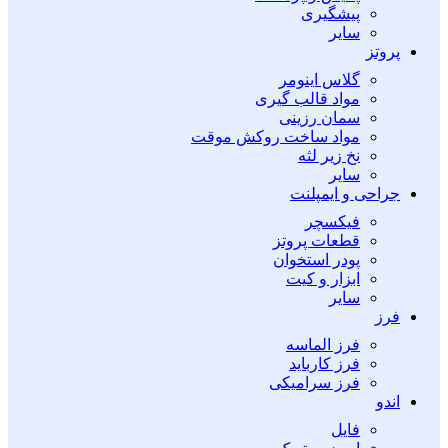
پیشگیری
سایر
پروتز
گلاس اینومر
مواد قالب گیری
سمان رزینی
مواد ساخت روکش موقت
نخ زیر لثه
سایر
جراحی و ایمپلنت
فیکسچر
قطعات پروتز
پودر استخوان
ابزار و کیت
سایر
فرز
فرز الماسه
فرز کارباید
فرز سرامیکی
اندو
فایل