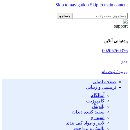
Skip to navigation
Skip to main content
جستجو
پشتیبانی آنلاین
09205769376
منو
ورود / ثبت نام
صفحه اصلی
ترمیمی و زیبایی
آمالگام
کامپوزیت
باندینگ
سفید کننده دندان
اسید اچ
لاینر و مواد کف بندی
پالیش و پرداخت