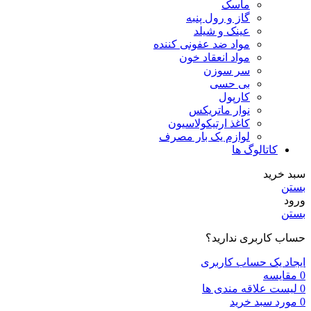
ماسک
گاز و رول پنبه
عینک و شیلد
مواد ضد عفونی کننده
مواد انعقاد خون
سر سوزن
بی حسی
کارپول
نوار ماتریکس
کاغذ ارتیکولاسیون
لوازم یک بار مصرف
کاتالوگ ها
سبد خرید
بستن
ورود
بستن
حساب کاربری ندارید؟
ایجاد یک حساب کاربری
0
مقايسه
0
لیست علاقه مندی ها
0
مورد
سبد خرید