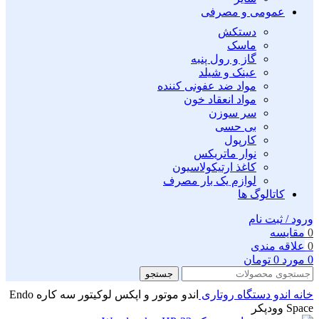
عمومی و مصرفی
دستکش
ماسک
گاز و رول پنبه
عینک و شیلد
مواد ضد عفونی کننده
مواد انعقاد خون
سر سوزن
بی حسی
کارپول
نوار ماتریکس
کاغذ ارتیکولاسیون
لوازم یک بار مصرف
کاتالوگ ها
ورود / ثبت نام
0
مقايسه
0
علاقه مندی
0
مورد
0
تومان
جستجو
خانه
اندو
دستگاه روتاری
اندو موتور و اپکس لوکیتور سه کاره Endo
Space وودپکر