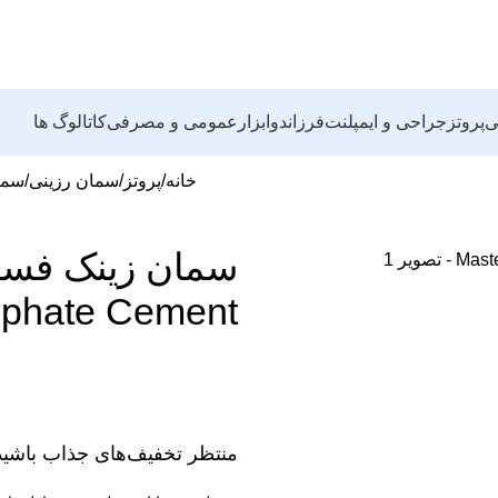
ی
پروتز
جراحی و ایمپلنت
فرز
اندو
ابزار
عمومی و مصرفی
کاتالوگ ها
خانه
پروتز
سمان رزینی
سمان زی
sphate Cement
منتظر تخفیف‌های جذاب باشید