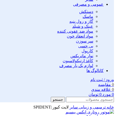
عمومی و مصرفی
دستکش
ماسک
گاز و رول پنبه
عینک و شیلد
مواد ضد عفونی کننده
مواد انعقاد خون
سر سوزن
بی حسی
کارپول
نوار ماتریکس
کاغذ ارتیکولاسیون
لوازم یک بار مصرف
کاتالوگ ها
ورود / ثبت نام
0
مقايسه
0
علاقه مندی
0
مورد
0
تومان
جستجو
خانه
ترمیمی و زیبایی
سایر
لایت کیور |SPIDENT