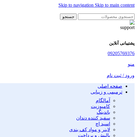
Skip to navigation
Skip to main content
جستجو
پشتیبانی آنلاین
09205769376
منو
ورود / ثبت نام
صفحه اصلی
ترمیمی و زیبایی
آمالگام
کامپوزیت
باندینگ
سفید کننده دندان
اسید اچ
لاینر و مواد کف بندی
پالیش و پرداخت