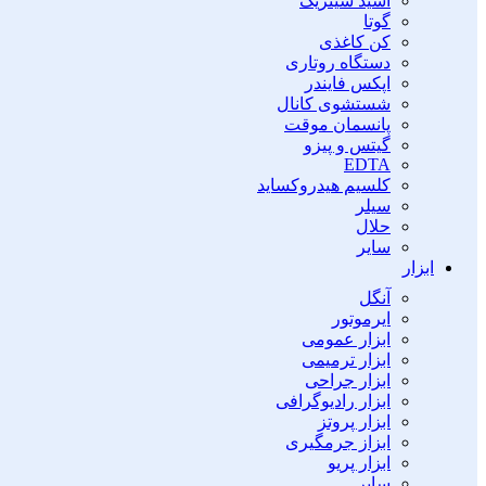
اسید سیتریک
گوتا
کن کاغذی
دستگاه روتاری
اپکس فایندر
شستشوی کانال
پانسمان موقت
گیتس و پیزو
EDTA
کلسیم هیدروکساید
سیلر
حلال
سایر
ابزار
آنگل
ایرموتور
ابزار عمومی
ابزار ترمیمی
ابزار جراحی
ابزار رادیوگرافی
ابزار پروتز
ابزاز جرمگیری
ابزار پریو
سایر