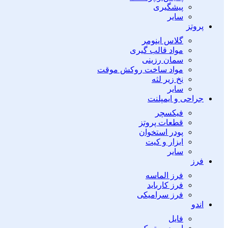
پیشگیری
سایر
پروتز
گلاس اینومر
مواد قالب گیری
سمان رزینی
مواد ساخت روکش موقت
نخ زیر لثه
سایر
جراحی و ایمپلنت
فیکسچر
قطعات پروتز
پودر استخوان
ابزار و کیت
سایر
فرز
فرز الماسه
فرز کارباید
فرز سرامیکی
اندو
فایل