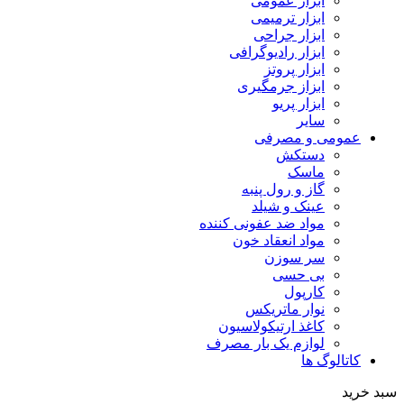
ابزار عمومی
ابزار ترمیمی
ابزار جراحی
ابزار رادیوگرافی
ابزار پروتز
ابزاز جرمگیری
ابزار پریو
سایر
عمومی و مصرفی
دستکش
ماسک
گاز و رول پنبه
عینک و شیلد
مواد ضد عفونی کننده
مواد انعقاد خون
سر سوزن
بی حسی
کارپول
نوار ماتریکس
کاغذ ارتیکولاسیون
لوازم یک بار مصرف
کاتالوگ ها
سبد خرید