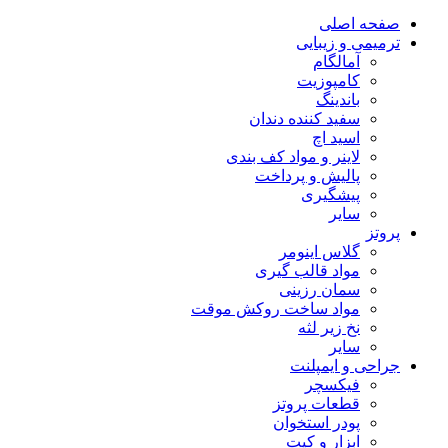
صفحه اصلی
ترمیمی و زیبایی
آمالگام
کامپوزیت
باندینگ
سفید کننده دندان
اسید اچ
لاینر و مواد کف بندی
پالیش و پرداخت
پیشگیری
سایر
پروتز
گلاس اینومر
مواد قالب گیری
سمان رزینی
مواد ساخت روکش موقت
نخ زیر لثه
سایر
جراحی و ایمپلنت
فیکسچر
قطعات پروتز
پودر استخوان
ابزار و کیت