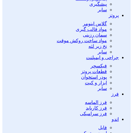
پیشگیری
سایر
پروتز
گلاس اینومر
مواد قالب گیری
سمان رزینی
مواد ساخت روکش موقت
نخ زیر لثه
سایر
جراحی و ایمپلنت
فیکسچر
قطعات پروتز
پودر استخوان
ابزار و کیت
سایر
فرز
فرز الماسه
فرز کارباید
فرز سرامیکی
اندو
فایل