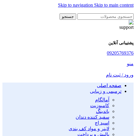
Skip to navigation
Skip to main content
جستجو
پشتیبانی آنلاین
09205769376
منو
ورود / ثبت نام
صفحه اصلی
ترمیمی و زیبایی
آمالگام
کامپوزیت
باندینگ
سفید کننده دندان
اسید اچ
لاینر و مواد کف بندی
پالیش و پرداخت