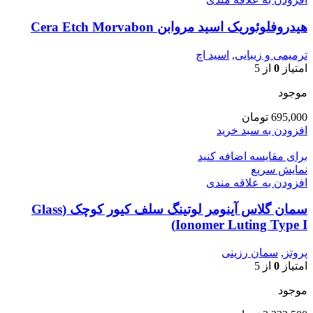
هیدروفلوئوریک اسید مروابن Cera Etch Morvabon
ترمیمی و زیبایی
,
اسید اچ
امتیاز
0
از 5
موجود
695,000
تومان
افزودن به سبد خرید
برای مقایسه اضافه کنید
نمایش سریع
افزودن به علاقه مندی
سمان گلاس آینومر لوتینگ سلف کیور کوچک (Glass
Ionomer Luting Type I)
پروتز
,
سمان رزینی
امتیاز
0
از 5
موجود