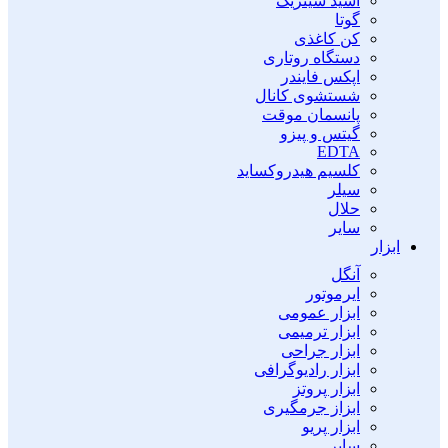
اسید سیتریک
گوتا
کن کاغذی
دستگاه روتاری
اپکس فایندر
شستشوی کانال
پانسمان موقت
گیتس و پیزو
EDTA
کلسیم هیدروکساید
سیلر
حلال
سایر
ابزار
آنگل
ایرموتور
ابزار عمومی
ابزار ترمیمی
ابزار جراحی
ابزار رادیوگرافی
ابزار پروتز
ابزاز جرمگیری
ابزار پریو
سایر