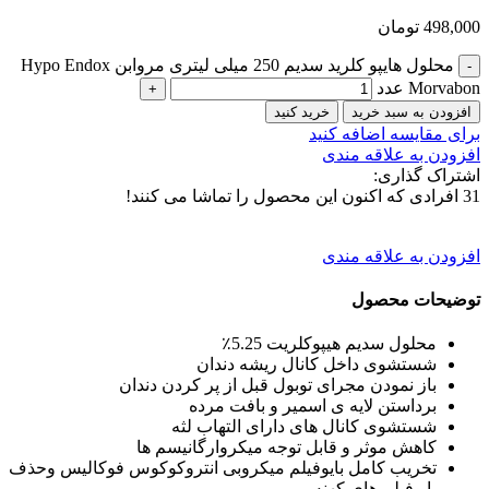
498,000
تومان
محلول هایپو کلرید سدیم 250 میلی لیتری مروابن Hypo Endox
Morvabon عدد
افزودن به سبد خرید
خرید کنید
برای مقایسه اضافه کنید
افزودن به علاقه مندی
اشتراک گذاری:
31
افرادی که اکنون این محصول را تماشا می کنند!
افزودن به علاقه مندی
توضیحات محصول
محلول سدیم هیپوکلریت 5.25٪
شستشوی داخل کانال ریشه دندان
باز نمودن مجرای توبول قبل از پر کردن دندان
برداستن لایه ی اسمیر و بافت مرده
شستشوی کانال های دارای التهاب لثه
کاهش موثر و قابل توجه میکروارگانیسم ها
تخریب کامل بایوفیلم میکروبی انتروکوکوس فوکالیس وحذف
بایوفیلم های کهنه