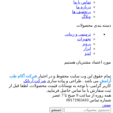
تماس با ما
درباره ما
پرتخفیف ها
وبلاگ
دسته بندی محصولات
ترمیمی و زیبایی
تجهیزات
پروتز
ابزار
اندو
مورد اعتماد مشتریان هستیم
تمام حقوق این وب سایت محفوظ و در اختیار
شرکت آکام طب
آرامش
می باشد . طراحی و پیاده سازی
شرکت آریاتک
کاربر گرامی، با توجه به نوسانات قیمت محصولات، لطفا قبل از
ثبت سفارش با ما تماس حاصل فرمایید.
همه روزه از ساعت 9 صبح تا 7 عصر
شماره تماس 09171963410
بستن
جستجو