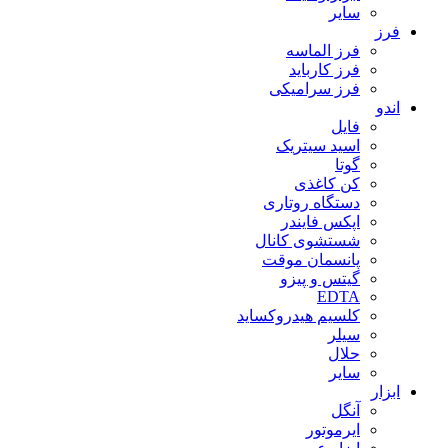
سایر
فرز
فرز الماسه
فرز کارباید
فرز سرامیکی
اندو
فایل
اسید سیتریک
گوتا
کن کاغذی
دستگاه روتاری
اپکس فایندر
شستشوی کانال
پانسمان موقت
گیتس و پیزو
EDTA
کلسیم هیدروکساید
سیلر
حلال
سایر
ابزار
آنگل
ایرموتور