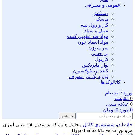
عمومی و مصرفی
دستکش
ماسک
گاز و رول پنبه
عینک و شیلد
مواد ضد عفونی کننده
مواد انعقاد خون
سر سوزن
بی حسی
کارپول
نوار ماتریکس
کاغذ ارتیکولاسیون
لوازم یک بار مصرف
کاتالوگ ها
ورود / ثبت نام
0
مقايسه
0
علاقه مندی
0
مورد
0
تومان
جستجو
خانه
اندو
شستشوی کانال
محلول هایپو کلرید سدیم 250 میلی لیتری
مروابن Hypo Endox Morvabon