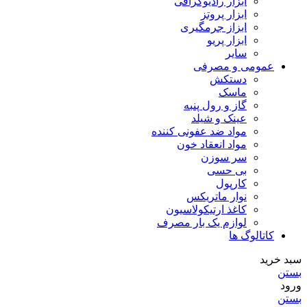
ابزار رادیوگرافی
ابزار پروتز
ابزاز جرمگیری
ابزار پریو
سایر
عمومی و مصرفی
دستکش
ماسک
گاز و رول پنبه
عینک و شیلد
مواد ضد عفونی کننده
مواد انعقاد خون
سر سوزن
بی حسی
کارپول
نوار ماتریکس
کاغذ ارتیکولاسیون
لوازم یک بار مصرف
کاتالوگ ها
سبد خرید
بستن
ورود
بستن