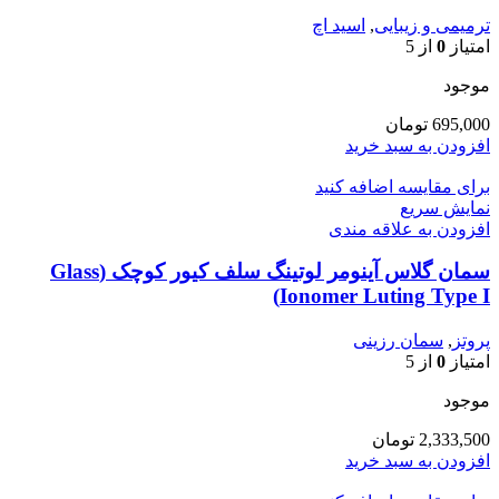
ترمیمی و زیبایی
,
اسید اچ
امتیاز
0
از 5
موجود
695,000
تومان
افزودن به سبد خرید
برای مقایسه اضافه کنید
نمایش سریع
افزودن به علاقه مندی
سمان گلاس آینومر لوتینگ سلف کیور کوچک (Glass
Ionomer Luting Type I)
پروتز
,
سمان رزینی
امتیاز
0
از 5
موجود
2,333,500
تومان
افزودن به سبد خرید