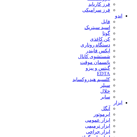
فرز کارباید
فرز سرامیکی
اندو
فایل
اسید سیتریک
گوتا
کن کاغذی
دستگاه روتاری
اپکس فایندر
شستشوی کانال
پانسمان موقت
گیتس و پیزو
EDTA
کلسیم هیدروکساید
سیلر
حلال
سایر
ابزار
آنگل
ایرموتور
ابزار عمومی
ابزار ترمیمی
ابزار جراحی