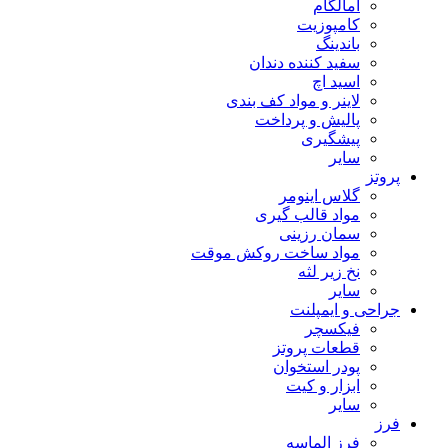
آمالگام
کامپوزیت
باندینگ
سفید کننده دندان
اسید اچ
لاینر و مواد کف بندی
پالیش و پرداخت
پیشگیری
سایر
پروتز
گلاس اینومر
مواد قالب گیری
سمان رزینی
مواد ساخت روکش موقت
نخ زیر لثه
سایر
جراحی و ایمپلنت
فیکسچر
قطعات پروتز
پودر استخوان
ابزار و کیت
سایر
فرز
فرز الماسه