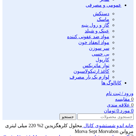
عمومی و مصرفی
دستکش
ماسک
گاز و رول پنبه
عینک و شیلد
مواد ضد عفونی کننده
مواد انعقاد خون
سر سوزن
بی حسی
کارپول
نوار ماتریکس
کاغذ ارتیکولاسیون
لوازم یک بار مصرف
کاتالوگ ها
ورود / ثبت نام
0
مقايسه
0
علاقه مندی
0
مورد
0
تومان
جستجو
خانه
اندو
شستشوی کانال
محلول کلرهگزیدین 2% 220 میلی لیتری
مروابن Morva Sept Morvabon