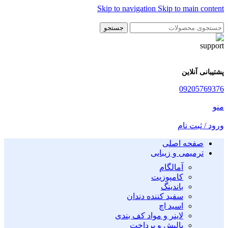
Skip to navigation
Skip to main content
جستجو
پشتیبانی آنلاین
09205769376
منو
ورود / ثبت نام
صفحه اصلی
ترمیمی و زیبایی
آمالگام
کامپوزیت
باندینگ
سفید کننده دندان
اسید اچ
لاینر و مواد کف بندی
پالیش و پرداخت