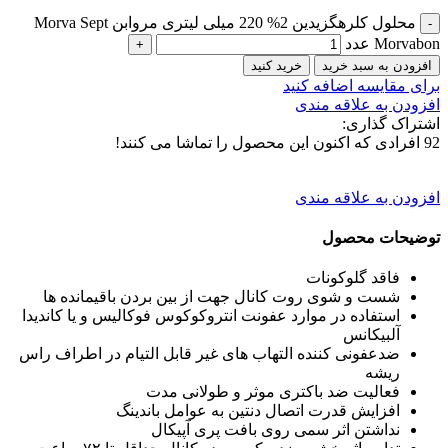
محلول کلرهگزیدین 2% 220 میلی لیتری مروابن Morva Sept
Morvabon عدد
افزودن به سبد خرید
خرید کنید
برای مقایسه اضافه کنید
افزودن به علاقه مندی
اشتراک گذاری:
92
افرادی که اکنون این محصول را تماشا می کنند!
افزودن به علاقه مندی
توضیحات محصول
فاقد گلوکونات
شست و شوی روت کانال جهت از بین بردن باقیمانده ها
استفاده در موارد عفونت انتروکوکوس فوکالیس و یا کاندیدا
آلبیکانس
ضدعفونی کننده التهاب های غیر قابل التیام در اطراف راس
ریشه
فعالیت ضد باکتری موثر و طولانی مدت
افزایش قدرت اتصال دنتین به عوامل باندینگ
نداشتن اثر سمی روی بافت پری آپیکال