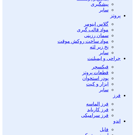
پیشگیری
سایر
پروتز
گلاس اینومر
مواد قالب گیری
سمان رزینی
مواد ساخت روکش موقت
نخ زیر لثه
سایر
جراحی و ایمپلنت
فیکسچر
قطعات پروتز
پودر استخوان
ابزار و کیت
سایر
فرز
فرز الماسه
فرز کارباید
فرز سرامیکی
اندو
فایل