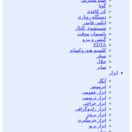
اسید سیتریک
گوتا
کن کاغذی
دستگاه روتاری
اپکس فایندر
شستشوی کانال
پانسمان موقت
گیتس و پیزو
EDTA
کلسیم هیدروکساید
سیلر
حلال
سایر
ابزار
آنگل
ایرموتور
ابزار عمومی
ابزار ترمیمی
ابزار جراحی
ابزار رادیوگرافی
ابزار پروتز
ابزاز جرمگیری
ابزار پریو
سایر