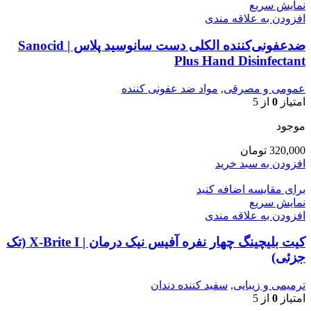
نمایش سریع
افزودن به علاقه مندی
ضدعفونی‌کننده الکلی دست سانوسید پلاس | Sanocid
Plus Hand Disinfectant
عمومی و مصرقی
,
مواد ضد عفونی کننده
امتیاز
0
از 5
موجود
320,000
تومان
افزودن به سبد خرید
برای مقایسه اضافه کنید
نمایش سریع
افزودن به علاقه مندی
کیت بلیچینگ چهار نفره آفیس نیک درمان | X-Brite I (تک
جزئی)
ترمیمی و زیبایی
,
سفید کننده دندان
امتیاز
0
از 5