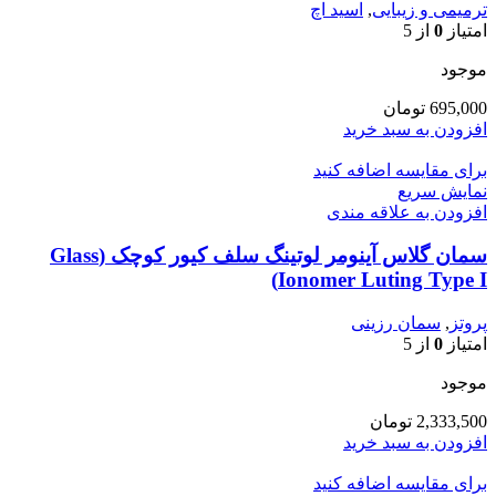
ترمیمی و زیبایی
,
اسید اچ
امتیاز
0
از 5
موجود
695,000
تومان
افزودن به سبد خرید
برای مقایسه اضافه کنید
نمایش سریع
افزودن به علاقه مندی
سمان گلاس آینومر لوتینگ سلف کیور کوچک (Glass
Ionomer Luting Type I)
پروتز
,
سمان رزینی
امتیاز
0
از 5
موجود
2,333,500
تومان
افزودن به سبد خرید
برای مقایسه اضافه کنید