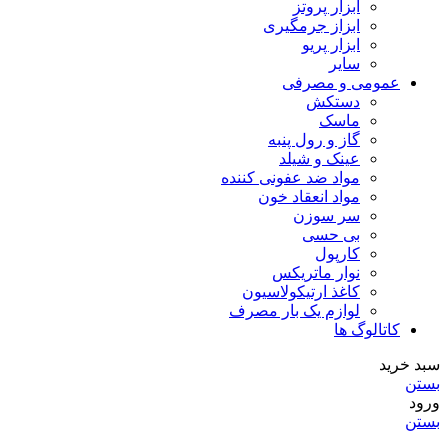
ابزار پروتز
ابزاز جرمگیری
ابزار پریو
سایر
عمومی و مصرفی
دستکش
ماسک
گاز و رول پنبه
عینک و شیلد
مواد ضد عفونی کننده
مواد انعقاد خون
سر سوزن
بی حسی
کارپول
نوار ماتریکس
کاغذ ارتیکولاسیون
لوازم یک بار مصرف
کاتالوگ ها
سبد خرید
بستن
ورود
بستن