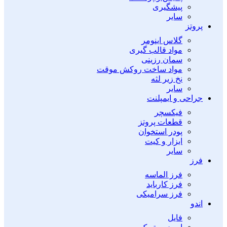
پیشگیری
سایر
پروتز
گلاس اینومر
مواد قالب گیری
سمان رزینی
مواد ساخت روکش موقت
نخ زیر لثه
سایر
جراحی و ایمپلنت
فیکسچر
قطعات پروتز
پودر استخوان
ابزار و کیت
سایر
فرز
فرز الماسه
فرز کارباید
فرز سرامیکی
اندو
فایل