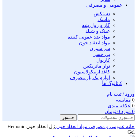
عمومی و مصرفی
دستکش
ماسک
گاز و رول پنبه
عینک و شیلد
مواد ضد عفونی کننده
مواد انعقاد خون
سر سوزن
بی حسی
کارپول
نوار ماتریکس
کاغذ ارتیکولاسیون
لوازم یک بار مصرف
کاتالوگ ها
ورود / ثبت نام
0
مقايسه
0
علاقه مندی
0
مورد
0
تومان
جستجو
خانه
عمومی و مصرقی
مواد انعقاد خون
ژل انعقاد خون Hemonic
Gel