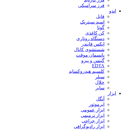
فرز سرامیکی
اندو
فایل
اسید سیتریک
گوتا
کن کاغذی
دستگاه روتاری
اپکس فایندر
شستشوی کانال
پانسمان موقت
گیتس و پیزو
EDTA
کلسیم هیدروکساید
سیلر
حلال
سایر
ابزار
آنگل
ایرموتور
ابزار عمومی
ابزار ترمیمی
ابزار جراحی
ابزار رادیوگرافی