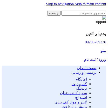
Skip to navigation
Skip to main content
جستجو
پشتیبانی آنلاین
09205769376
منو
ورود / ثبت نام
صفحه اصلی
ترمیمی و زیبایی
آمالگام
کامپوزیت
باندینگ
سفید کننده دندان
اسید اچ
لاینر و مواد کف بندی
پالیش و پرداخت