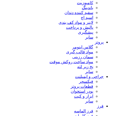
کامپوزیت
باندینگ
سفید کننده دندان
اسید اچ
لاینر و مواد کف بندی
پالیش و پرداخت
پیشگیری
سایر
پروتز
گلاس اینومر
مواد قالب گیری
سمان رزینی
مواد ساخت روکش موقت
نخ زیر لثه
سایر
جراحی و ایمپلنت
فیکسچر
قطعات پروتز
پودر استخوان
ابزار و کیت
سایر
فرز
فرز الماسه
فرز کارباید