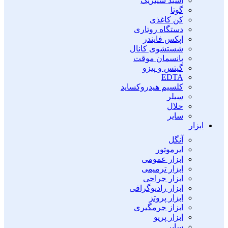
اسید سیتریک
گوتا
کن کاغذی
دستگاه روتاری
اپکس فایندر
شستشوی کانال
پانسمان موقت
گیتس و پیزو
EDTA
کلسیم هیدروکساید
سیلر
حلال
سایر
ابزار
آنگل
ایرموتور
ابزار عمومی
ابزار ترمیمی
ابزار جراحی
ابزار رادیوگرافی
ابزار پروتز
ابزاز جرمگیری
ابزار پریو
سایر