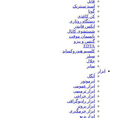
فایل
اسید سیتریک
گوتا
کن کاغذی
دستگاه روتاری
اپکس فایندر
شستشوی کانال
پانسمان موقت
گیتس و پیزو
EDTA
کلسیم هیدروکساید
سیلر
حلال
سایر
ابزار
آنگل
ایرموتور
ابزار عمومی
ابزار ترمیمی
ابزار جراحی
ابزار رادیوگرافی
ابزار پروتز
ابزاز جرمگیری
ابزار پریو