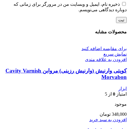
ذخیره نام، ایمیل و وبسایت من در مرورگر برای زمانی که
دوباره دیدگاهی می‌نویسم.
محصولات مشابه
برای مقایسه اضافه کنید
نمایش سریع
افزودن به علاقه مندی
کویتی وارنیش (وارنیش رزینی) مروابن Cavity Varnish
Morvabon
ابزار
امتیاز
0
از 5
موجود
348,000
تومان
افزودن به سبد خرید