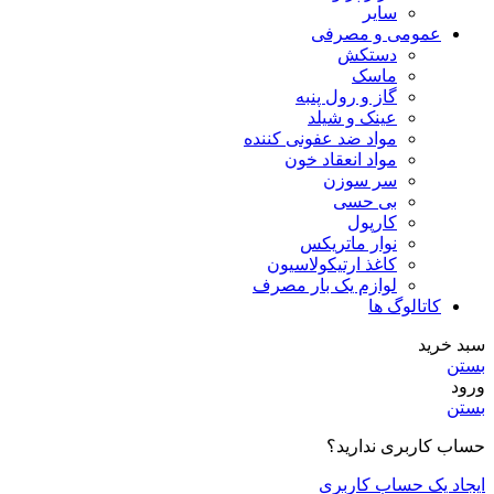
سایر
عمومی و مصرفی
دستکش
ماسک
گاز و رول پنبه
عینک و شیلد
مواد ضد عفونی کننده
مواد انعقاد خون
سر سوزن
بی حسی
کارپول
نوار ماتریکس
کاغذ ارتیکولاسیون
لوازم یک بار مصرف
کاتالوگ ها
سبد خرید
بستن
ورود
بستن
حساب کاربری ندارید؟
ایجاد یک حساب کاربری