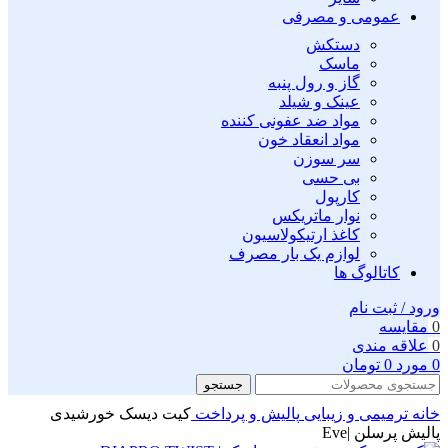
عمومی و مصرفی
دستکش
ماسک
گاز و رول پنبه
عینک و شیلد
مواد ضد عفونی کننده
مواد انعقاد خون
سر سوزن
بی حسی
کارپول
نوار ماتریکس
کاغذ ارتیکولاسیون
لوازم یک بار مصرف
کاتالوگ ها
ورود / ثبت نام
0
مقايسه
0
علاقه مندی
0
مورد
0
تومان
جستجو
خانه
ترمیمی و زیبایی
پالیش و پرداخت
کیت دیسک خورشیدی
پالیش پرسلن |Eve