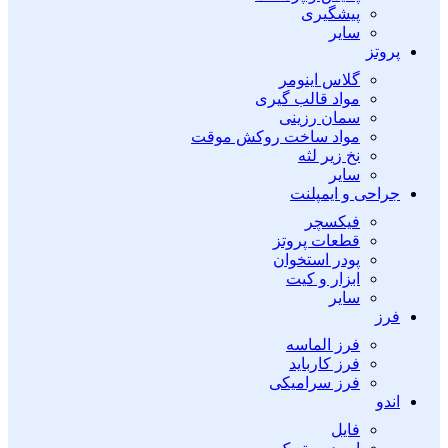
پیشگیری
سایر
پروتز
گلاس اینومر
مواد قالب گیری
سمان رزینی
مواد ساخت روکش موقت
نخ زیر لثه
سایر
جراحی و ایمپلنت
فیکسچر
قطعات پروتز
پودر استخوان
ابزار و کیت
سایر
فرز
فرز الماسه
فرز کارباید
فرز سرامیکی
اندو
فایل