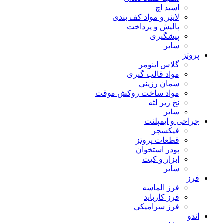
اسید اچ
لاینر و مواد کف بندی
پالیش و پرداخت
پیشگیری
سایر
پروتز
گلاس اینومر
مواد قالب گیری
سمان رزینی
مواد ساخت روکش موقت
نخ زیر لثه
سایر
جراحی و ایمپلنت
فیکسچر
قطعات پروتز
پودر استخوان
ابزار و کیت
سایر
فرز
فرز الماسه
فرز کارباید
فرز سرامیکی
اندو