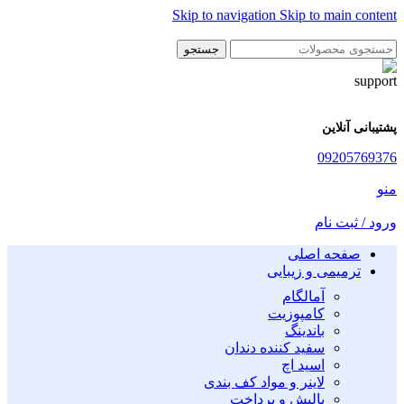
Skip to navigation
Skip to main content
جستجو
پشتیبانی آنلاین
09205769376
منو
ورود / ثبت نام
صفحه اصلی
ترمیمی و زیبایی
آمالگام
کامپوزیت
باندینگ
سفید کننده دندان
اسید اچ
لاینر و مواد کف بندی
پالیش و پرداخت