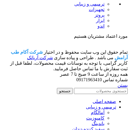
ترمیمی و زیبایی
تجهیزات
پروتز
ابزار
اندو
مورد اعتماد مشتریان هستیم
تمام حقوق این وب سایت محفوظ و در اختیار
شرکت آکام طب
آرامش
می باشد . طراحی و پیاده سازی
شرکت آریاتک
کاربر گرامی، با توجه به نوسانات قیمت محصولات، لطفا قبل از
ثبت سفارش با ما تماس حاصل فرمایید.
همه روزه از ساعت 9 صبح تا 7 عصر
شماره تماس 09171963410
بستن
جستجو
صفحه اصلی
ترمیمی و زیبایی
آمالگام
کامپوزیت
باندینگ
سفید کننده دندان