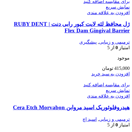
برای مقایسه اضافه کنید
نمایش سریع
افزودن به علاقه مندی
ژل محافظ لثه لایت کیور رابی دنت | RUBY DENT
Flex Dam Gingival Barrier
ترمیمی و زیبایی
,
پیشگیری
امتیاز
0
از 5
موجود
415,000
تومان
افزودن به سبد خرید
برای مقایسه اضافه کنید
نمایش سریع
افزودن به علاقه مندی
هیدروفلوئوریک اسید مروابن Cera Etch Morvabon
ترمیمی و زیبایی
,
اسید اچ
امتیاز
0
از 5