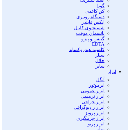
اسید سیتریک
گوتا
کن کاغذی
دستگاه روتاری
اپکس فایندر
شستشوی کانال
پانسمان موقت
گیتس و پیزو
EDTA
کلسیم هیدروکساید
سیلر
حلال
سایر
ابزار
آنگل
ایرموتور
ابزار عمومی
ابزار ترمیمی
ابزار جراحی
ابزار رادیوگرافی
ابزار پروتز
ابزاز جرمگیری
ابزار پریو
سایر