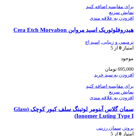
برای مقایسه اضافه کنید
نمایش سریع
افزودن به علاقه مندی
هیدروفلوئوریک اسید مروابن Cera Etch Morvabon
ترمیمی و زیبایی
,
اسید اچ
امتیاز
0
از 5
موجود
695,000
تومان
افزودن به سبد خرید
برای مقایسه اضافه کنید
نمایش سریع
افزودن به علاقه مندی
سمان گلاس آینومر لوتینگ سلف کیور کوچک (Glass
Ionomer Luting Type I)
پروتز
,
سمان رزینی
امتیاز
0
از 5