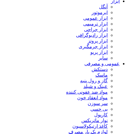
ابزار
آنگل
ایرموتور
ابزار عمومی
ابزار ترمیمی
ابزار جراحی
ابزار رادیوگرافی
ابزار پروتز
ابزاز جرمگیری
ابزار پریو
سایر
عمومی و مصرفی
دستکش
ماسک
گاز و رول پنبه
عینک و شیلد
مواد ضد عفونی کننده
مواد انعقاد خون
سر سوزن
بی حسی
کارپول
نوار ماتریکس
کاغذ ارتیکولاسیون
لوازم یک بار مصرف