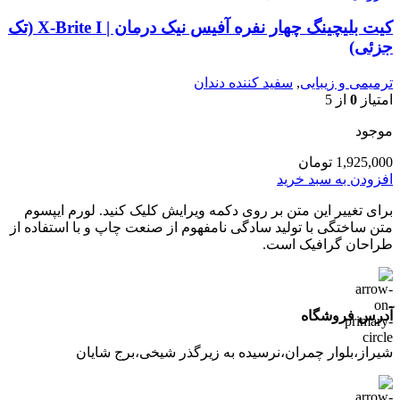
کیت بلیچینگ چهار نفره آفیس نیک درمان | X-Brite I (تک
جزئی)
ترمیمی و زیبایی
,
سفید کننده دندان
امتیاز
0
از 5
موجود
1,925,000
تومان
افزودن به سبد خرید
برای تغییر این متن بر روی دکمه ویرایش کلیک کنید. لورم ایپسوم
متن ساختگی با تولید سادگی نامفهوم از صنعت چاپ و با استفاده از
طراحان گرافیک است.
آدرس فروشگاه
شیراز،بلوار چمران،نرسیده به زیرگذر شیخی،برج شایان