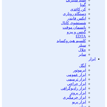
اسید سیتریک
گوتا
کن کاغذی
دستگاه روتاری
اپکس فایندر
شستشوی کانال
پانسمان موقت
گیتس و پیزو
EDTA
کلسیم هیدروکساید
سیلر
حلال
سایر
ابزار
آنگل
ایرموتور
ابزار عمومی
ابزار ترمیمی
ابزار جراحی
ابزار رادیوگرافی
ابزار پروتز
ابزاز جرمگیری
ابزار پریو
سایر