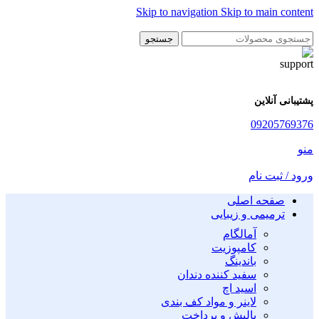
Skip to navigation
Skip to main content
جستجو
پشتیبانی آنلاین
09205769376
منو
ورود / ثبت نام
صفحه اصلی
ترمیمی و زیبایی
آمالگام
کامپوزیت
باندینگ
سفید کننده دندان
اسید اچ
لاینر و مواد کف بندی
پالیش و پرداخت