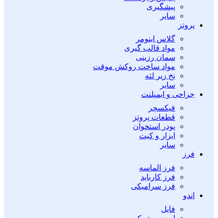
پیشگیری
سایر
پروتز
گلاس اینومر
مواد قالب گیری
سمان رزینی
مواد ساخت روکش موقت
نخ زیر لثه
سایر
جراحی و ایمپلنت
فیکسچر
قطعات پروتز
پودر استخوان
ابزار و کیت
سایر
فرز
فرز الماسه
فرز کارباید
فرز سرامیکی
اندو
فایل