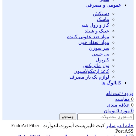
عمومی و مصرفی
دستکش
ماسک
گاز و رول پنبه
عینک و شیلد
مواد ضد عفونی کننده
مواد انعقاد خون
سر سوزن
بی حسی
کارپول
نوار ماتریکس
کاغذ ارتیکولاسیون
لوازم یک بار مصرف
کاتالوگ ها
ورود / ثبت نام
0
مقايسه
0
علاقه مندی
0
مورد
0
تومان
جستجو
خانه
اندو
سایر
کیت فایبرپست آسورت اندوآرت | EndoArt Fiber
Post ASS