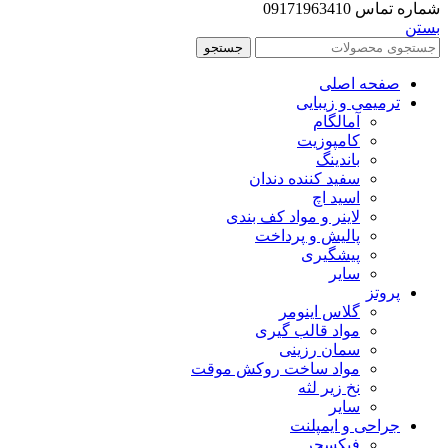
شماره تماس 09171963410
بستن
جستجو
صفحه اصلی
ترمیمی و زیبایی
آمالگام
کامپوزیت
باندینگ
سفید کننده دندان
اسید اچ
لاینر و مواد کف بندی
پالیش و پرداخت
پیشگیری
سایر
پروتز
گلاس اینومر
مواد قالب گیری
سمان رزینی
مواد ساخت روکش موقت
نخ زیر لثه
سایر
جراحی و ایمپلنت
فیکسچر