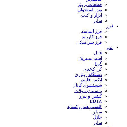
قطعات پروتز
پودر استخوان
ابزار و کیت
سایر
فرز
فرز الماسه
فرز کارباید
فرز سرامیکی
اندو
فایل
اسید سیتریک
گوتا
کن کاغذی
دستگاه روتاری
اپکس فایندر
شستشوی کانال
پانسمان موقت
گیتس و پیزو
EDTA
کلسیم هیدروکساید
سیلر
حلال
سایر