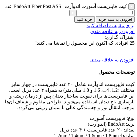
کیت فایبرپست آسورت اندوآرت | EndoArt Fiber Post ASS عدد
افزودن به سبد خرید
خرید کنید
برای مقایسه اضافه کنید
افزودن به علاقه مندی
اشتراک گذاری:
25
افرادی که اکنون این محصول را تماشا می کنند!
افزودن به علاقه مندی
توضیحات محصول
کیت فایبرپست اندوآرت شامل ۲۰ عدد فایبرپست در چهار سایز
مختلف (1.2، 1.4، 1.6 و 1.8 میلی‌متر) به همراه ۴ عدد دریل است.
این فایبرپست‌ها برای تقویت ساختار دندان پس از درمان ریشه و
بازسازی تاج دندان استفاده می‌شوند. طراحی مقاوم و شفاف آن‌ها
موجب انتقال نور و چسبندگی عالی با سمان رزینی می‌گردد.
نوع: فایبرپست آسورت
برند: EndoArt (اندوآرت)
تعداد: ۲۰ عدد فایبرپست + ۴ عدد دریل
سایزها: 1.2mm / 1.4mm / 1.6mm / 1.8mm