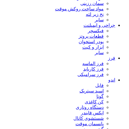
سمان رزینی
مواد ساخت روکش موقت
نخ زیر لثه
سایر
جراحی و ایمپلنت
فیکسچر
قطعات پروتز
پودر استخوان
ابزار و کیت
سایر
فرز
فرز الماسه
فرز کارباید
فرز سرامیکی
اندو
فایل
اسید سیتریک
گوتا
کن کاغذی
دستگاه روتاری
اپکس فایندر
شستشوی کانال
پانسمان موقت