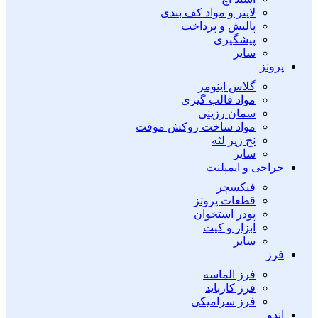
لاینر و مواد کف بندی
پالیش و پرداخت
پیشگیری
سایر
پروتز
گلاس اینومر
مواد قالب گیری
سمان رزینی
مواد ساخت روکش موقت
نخ زیر لثه
سایر
جراحی و ایمپلنت
فیکسچر
قطعات پروتز
پودر استخوان
ابزار و کیت
سایر
فرز
فرز الماسه
فرز کارباید
فرز سرامیکی
اندو