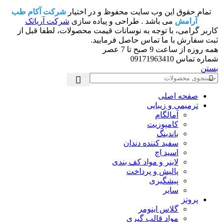
تمام حقوق این وب سایت محفوظ و در اختیار
شرکت آکام طب
آرامش
می باشد . طراحی و پیاده سازی
شرکت آریاتک
کاربر گرامی، با توجه به نوسانات قیمت محصولات، لطفا قبل از
ثبت سفارش با ما تماس حاصل فرمایید.
همه روزه از ساعت 9 صبح تا 7 عصر
شماره تماس 09171963410
بستن
صفحه اصلی
ترمیمی و زیبایی
آمالگام
کامپوزیت
باندینگ
سفید کننده دندان
اسید اچ
لاینر و مواد کف بندی
پالیش و پرداخت
پیشگیری
سایر
پروتز
گلاس اینومر
مواد قالب گیری