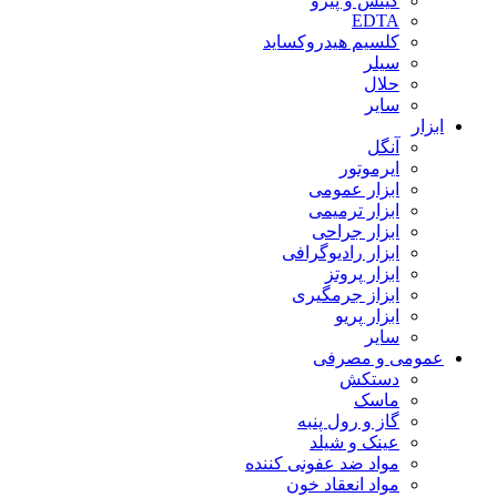
گیتس و پیزو
EDTA
کلسیم هیدروکساید
سیلر
حلال
سایر
ابزار
آنگل
ایرموتور
ابزار عمومی
ابزار ترمیمی
ابزار جراحی
ابزار رادیوگرافی
ابزار پروتز
ابزاز جرمگیری
ابزار پریو
سایر
عمومی و مصرفی
دستکش
ماسک
گاز و رول پنبه
عینک و شیلد
مواد ضد عفونی کننده
مواد انعقاد خون