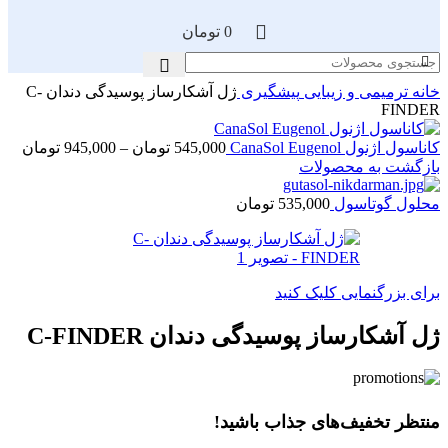
0
تومان
خانه
ترمیمی و زیبایی
پیشگیری
ژل آشکارساز پوسیدگی دندان C-
FINDER
محد
کاناسول اژنول CanaSol Eugenol
545,000
تومان
–
945,000
تومان
قیم
بازگشت به محصولات
محلول گوتاسول
535,000
تومان
تا
45,000
برای بزرگنمایی کلیک کنید
ژل آشکارساز پوسیدگی دندان C-FINDER
منتظر تخفیف‌های جذاب باشید!