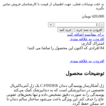
به علت نوسانات فعلی، جهت اطمینان از قیمت با کارشناسان فروش تماس
بگیرید
420,000
تومان
ژل
آشکارساز
افزودن به سبد خرید
خرید کنید
پوسیدگی
برای مقایسه اضافه کنید
دندان
افزودن به علاقه مندی
C-
اشتراک گذاری:
FINDER
84
افرادی که اکنون این محصول را تماشا می کنند!
عدد
افزودن به علاقه مندی
توضیحات محصول
ژل آشکارساز پوسیدگی دندان C-FINDER یک ژل آنتی‌باکتریال
تخصصی در دندانپزشکی است که به دندانپزشک کمک می‌کند
پوسیدگی را به صورت دقیق تشخیص داده و تنها بخش‌های عفونی
عاج را حذف کند. این ویژگی باعث می‌شود ساختار سالم دندان تا
حد ممکن حفظ گردد.