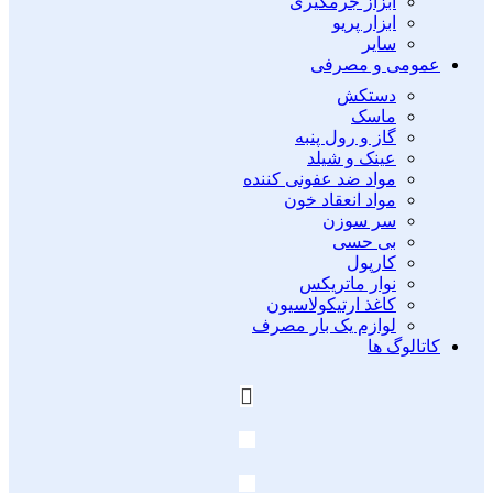
ابزاز جرمگیری
ابزار پریو
سایر
عمومی و مصرفی
دستکش
ماسک
گاز و رول پنبه
عینک و شیلد
مواد ضد عفونی کننده
مواد انعقاد خون
سر سوزن
بی حسی
کارپول
نوار ماتریکس
کاغذ ارتیکولاسیون
لوازم یک بار مصرف
کاتالوگ ها