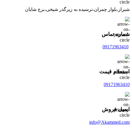
شیراز،بلوار چمران،نرسیده به زیرگذر شیخی،برج شایان
شماره تماس
09171963410
استعلام قیمت
09171963410
ایمیل فروش
info@Akammed.com