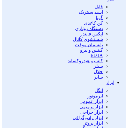
فایل
اسید سیتریک
گوتا
کن کاغذی
دستگاه روتاری
اپکس فایندر
شستشوی کانال
پانسمان موقت
گیتس و پیزو
EDTA
کلسیم هیدروکساید
سیلر
حلال
سایر
ابزار
آنگل
ایرموتور
ابزار عمومی
ابزار ترمیمی
ابزار جراحی
ابزار رادیوگرافی
ابزار پروتز