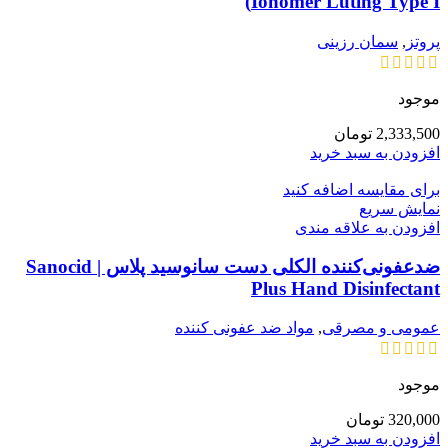
Ionomer Luting Type I)
پروتز
,
سمان رزینی
موجود
2,333,500
تومان
افزودن به سبد خرید
برای مقایسه اضافه کنید
نمایش سریع
افزودن به علاقه مندی
ضدعفونی‌کننده الکلی دست سانوسید پلاس | Sanocid
Plus Hand Disinfectant
عمومی و مصرقی
,
مواد ضد عفونی کننده
موجود
320,000
تومان
افزودن به سبد خرید